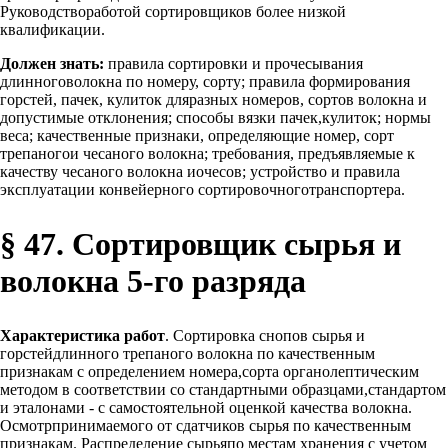
Руководствоработой сортировщиков более низкой
квалификации.
Должен знать:
правила сортировки и прочесывания
длинноговолокна по номеру, сорту; правила формирования
горстей, пачек, кулиток дляразных номеров, сортов волокна и
допустимые отклонения; способы вязки пачек,кулиток; нормы
веса; качественные признаки, определяющие номер, сорт
трепаногои чесаного волокна; требования, предъявляемые к
качеству чесаного волокна иочесов; устройство и правила
эксплуатации конвейерного сортировочноготранспортера.
§ 47. Сортировщик сырья и
волокна 5-го разряда
Характеристика работ
. Сортировка снопов сырья и
горстейдлинного трепаного волокна по качественным
признакам с определением номера,сорта органолептическим
методом в соответствии со стандартными образцами,стандартом
и эталонами - с самостоятельной оценкой качества волокна.
Осмотрпринимаемого от сдатчиков сырья по качественным
признакам. Распределение сырьяпо местам хранения с учетом