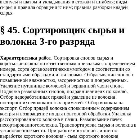
вконусы и шатры и укладывания в стожки и штабеля; виды
сырья и правила обращенияс ним; правила разборки кладей
сырья.
§ 45. Сортировщик сырья и
волокна 3-го разряда
Характеристика работ
. Сортировка снопов сырья и
короткоговолокна по качественным признакам с определением
номера, сорта органолептическимметодом в соответствии со
стандартными образцами и эталонами. Отбрасываниеснопов с
повышенной влажностью, засоренностью и поврежденных.
Удаление путаниныс комлевой и вершинной части снопа.
Подвязка развязанных снопов, подравниваниеих по комлю.
Отбор недоработанных прядей и удаление из волокна
постороннихневолокнистых примесей. Отбор волокна на
экспорт. Отбор прядей волокна сповышенным содержанием
костры и возвращение их для повторной обработки.Упаковка
рассортированного волокна в пачки. Развязывание пачек
несортированноговолокна. Транспортировка сырья и волокна в
установленное место. При работе впоточной линии по
выработке короткого волокна - съем короткого волокна