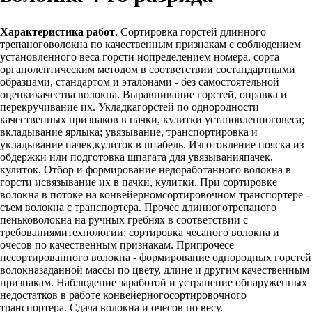
Характеристика работ
. Сортировка горстей длинного
трепаноговолокна по качественным признакам с соблюдением
установленного веса горсти иопределением номера, сорта
органолептическим методом в соответствии состандартными
образцами, стандартом и эталонами - без самостоятельной
оценкикачества волокна. Выравнивание горстей, оправка и
перекручивание их. Укладкагорстей по однородности
качественных признаков в пачки, кулитки установленноговеса;
вкладывание ярлыка; увязывание, транспортировка и
укладывание пачек,кулиток в штабель. Изготовление пояска из
обдержки или подготовка шпагата для увязыванияпачек,
кулиток. Отбор и формирование недоработанного волокна в
горсти исвязывание их в пачки, кулитки. При сортировке
волокна в потоке на конвейерномсортировочном транспортере -
съем волокна с транспортера. Прочес длинноготрепаного
пеньковолокна на ручных гребнях в соответствии с
требованиямитехнологии; сортировка чесаного волокна и
очесов по качественным признакам. Припрочесе
несортированного волокна - формирование однородных горстей
волокназаданной массы по цвету, длине и другим качественным
признакам. Наблюдение заработой и устранение обнаруженных
недостатков в работе конвейерногосортировочного
транспортера. Сдача волокна и очесов по весу.