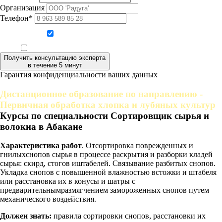
Организация
Телефон*
Даю согласие на обработку персональных данных
Ознакомлен, что формат обучения заочный, без отрыва от производства
Получить консультацию эксперта
в течение 5 минут
Гарантия конфиденциальности ваших данных
Дистанционное образование по направлению -
Первичная обработка хлопка и лубяных культур
Курсы по специальности Сортировщик сырья и
волокна в Абакане
Характеристика работ
. Отсортировка поврежденных и
гнилыхснопов сырья в процессе раскрытия и разборки кладей
сырья: скирд, стогов иштабелей. Связывание разбитых снопов.
Укладка снопов с повышенной влажностью встожки и штабеля
или расстановка их в конусы и шатры с
предварительнымразмягчением замороженных снопов путем
механического воздействия.
Должен знать:
правила сортировки снопов, расстановки их