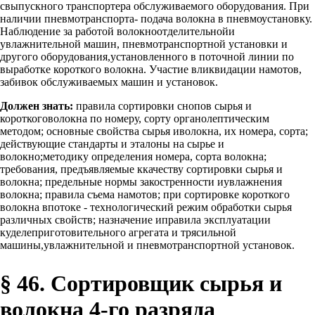
свыпускного транспортера обслуживаемого оборудования. При
наличии пневмотранспорта- подача волокна в пневмоустановку.
Наблюдение за работой волокноотделительнойи
увлажнительной машин, пневмотранспортной установки и
другого оборудования,установленного в поточной линии по
выработке короткого волокна. Участие вликвидации намотов,
забивок обслуживаемых машин и установок.
Должен знать:
правила сортировки снопов сырья и
короткоговолокна по номеру, сорту органолептическим
методом; основные свойства сырья иволокна, их номера, сорта;
действующие стандарты и эталоны на сырье и
волокно;методику определения номера, сорта волокна;
требования, предъявляемые ккачеству сортировки сырья и
волокна; предельные нормы закостренности иувлажнения
волокна; правила съема намотов; при сортировке короткого
волокна впотоке - технологический режим обработки сырья
различных свойств; назначение иправила эксплуатации
куделеприготовительного агрегата и трясильной
машины,увлажнительной и пневмотранспортной установок.
§ 46. Сортировщик сырья и
волокна 4-го разряда