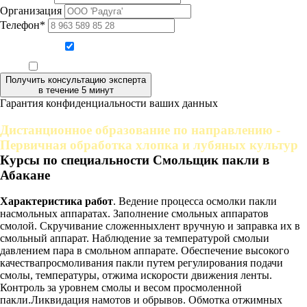
Организация
Телефон*
Даю согласие на обработку персональных данных
Ознакомлен, что формат обучения заочный, без отрыва от производства
Получить консультацию эксперта
в течение 5 минут
Гарантия конфиденциальности ваших данных
Дистанционное образование по направлению -
Первичная обработка хлопка и лубяных культур
Курсы по специальности Смольщик пакли в
Абакане
Характеристика работ
. Ведение процесса осмолки пакли
насмольных аппаратах. Заполнение смольных аппаратов
смолой. Скручивание сложенныхлент вручную и заправка их в
смольный аппарат. Наблюдение за температурой смолыи
давлением пара в смольном аппарате. Обеспечение высокого
качествапросмоливания пакли путем регулирования подачи
смолы, температуры, отжима искорости движения ленты.
Контроль за уровнем смолы и весом просмоленной
пакли.Ликвидация намотов и обрывов. Обмотка отжимных