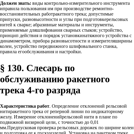
Должен знать:
виды контрольно-измерительного инструмента
иправила пользования им при производстве ремонтно-
восстановительных работракетного трека; допустимые
припуски, разновысотности и углы при подготовкерельсовых
нитей к сварке; абразивные материалы и инструменты,
применяемые дляшлифования сварных стыков; устройство,
принцип действия и порядок установкинатяжного устройства с
динамометром, прибора разновысотности и измерителяширины
колеи, устройство передвижного шлифовального станка,
правила егообслуживания и настройки.
§ 130. Слесарь по
обслуживанию ракетного
трека 4-го разряда
Характеристика работ
. Определение отклонений рельсовой
нитиракетного трека от реперной линии по индикаторному
жезлу. Измерение отклоненийрельсовой нити в плане по
подвижной визирной цели, с точностью до 0,01
мм.Предпусковая проверка рельсовых дорожек по ширине колеи
и подготовка ее к пускуизделий. Установка на ракетном треке