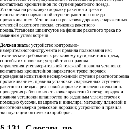
контактных кронштейнов по ступениракетного поезда.
Установка на рельсовую дорожку ракетного трека и
испытаниенеснаряженной ступени ракетного поезда
протаскиванием. Установка на рельсовуюдорожку снаряженных
ступеней ракетного поезда, стыковка ракетного
поезда.Установка шпангоутов на финише ракетного трека по
заданным углам встречи.
Должен знать:
устройство контрольно-
измерительногоинструмента и правила пользования им;
технические требования к рельсовому путиракетного трека,
способы их проверки; устройство и правила
управленияпутеизмерительной тележкой; правила установки
контактных кронштейнов наракетном треке; порядок
проведения испытания неснаряженной ступени ракетногопоезда
протаскиванием; правила установки снаряженных ступеней
ракетного поездана рельсовой дорожке и последовательность
проведения работ по их стыковке вракетный поезд; порядок и
правила установки шпангоутов по заданным угламвстречи с
помощью буссоли, квадранта и нивелира; методику плановой и
высотнойвыверки рельсовой дорожки; устройство и правила
эксплуатации оптическихприборов.
§ 131. Слесарь по