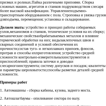
призмах и роликах.Пайка различными припоями. Сборка
сложных машин, агрегатов и станков подруководством слесаря
более высокой квалификации. Управлениеподъемно-
транспортным оборудованием с пола. Строповка и увязка грузов
дляподъема, перемещения; установка и складирование.
Должен знать:
устройство и принцип работы собираемых
узлов,механизмов и станков, технические условия на их сборку;
механические свойстваобрабатываемых металлов и влияние
термической обработки на них; видызаклепочных швов и
сварных соединений и условий обеспечения их
прочности;состав туго- и легкоплавких припоев, флюсов,
протрав и способы ихприготовления; устройство средней
сложности контрольно-измерительныхинструментов и
приспособлений; правила заточки и доводки
слесарногоинструмента; систему допусков и посадок; квалитеты
и параметры шероховатости;способы разметки деталей средней
сложности.
Примеры работ
1. Автомашины - сборка кабины, кузова, заднего моста.
2. Автошлагбаумы - опиливание сектора по валу.