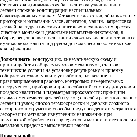
Статическая идинамическая балансировка узлов машин и
деталей сложной конфигурации наспециальных
балансировочных станках. Устранение дефектов, обнаруженных
присборке и испытании узлов, агрегатов, машин. Запрессовка
деталей на гидравлическихи винтовых механических прессах.
Участие в монтаже и демонтаже испытательныхстендов, в
сборке, регулировке и испытании сложных экспериментальных
иуникальных машин под руководством слесаря более высокой
квалификации.
Должен знать:
конструкцию, кинематическую схему и
принципработы собираемых узлов механизмов, станков;
технические условия на установку,регулировку и приемку
собираемых узлов, машин; устройство, назначение и
правилаприменения рабочего, контрольно-измерительных
инструментов, приборов иприспособлений; систему допусков и
посадок; квалитеты и параметрышероховатости; принципы
взаимозаменяемости деталей и узлов; способы разметкисложных
деталей и узлов; способ термообработки и доводки сложного
слесарногоинструмента; способы предупреждения и устранения
деформации металлов ивнутренних напряжений при
термической обработке и сварке; основы механики итехнологии
металлов в пределах выполняемой работы.
Примеры работ