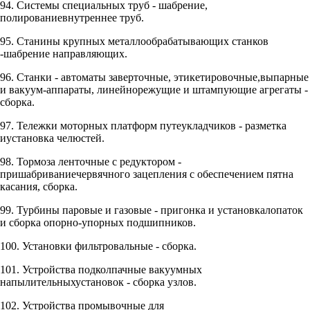
94. Системы специальных труб - шабрение,
полированиевнутреннее труб.
95. Станины крупных металлообрабатывающих станков
-шабрение направляющих.
96. Станки - автоматы заверточные, этикетировочные,выпарные
и вакуум-аппараты, линейнорежущие и штампующие агрегаты -
сборка.
97. Тележки моторных платформ путеукладчиков - разметка
иустановка челюстей.
98. Тормоза ленточные с редуктором -
пришабриваниечервячного зацепления с обеспечением пятна
касания, сборка.
99. Турбины паровые и газовые - пригонка и установкалопаток
и сборка опорно-упорных подшипников.
100. Установки фильтровальные - сборка.
101. Устройства подколпачные вакуумных
напылительныхустановок - сборка узлов.
102. Устройства промывочные для