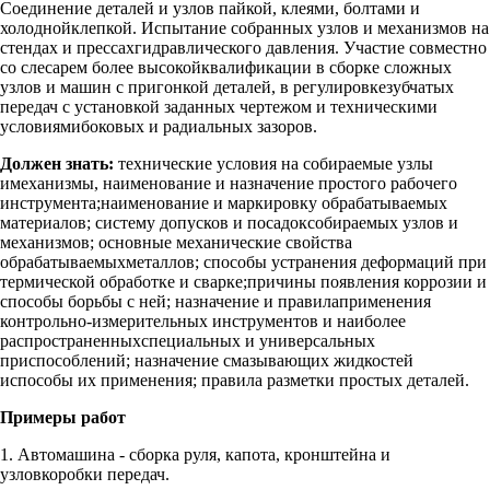
Соединение деталей и узлов пайкой, клеями, болтами и
холоднойклепкой. Испытание собранных узлов и механизмов на
стендах и прессахгидравлического давления. Участие совместно
со слесарем более высокойквалификации в сборке сложных
узлов и машин с пригонкой деталей, в регулировкезубчатых
передач с установкой заданных чертежом и техническими
условиямибоковых и радиальных зазоров.
Должен знать:
технические условия на собираемые узлы
имеханизмы, наименование и назначение простого рабочего
инструмента;наименование и маркировку обрабатываемых
материалов; систему допусков и посадоксобираемых узлов и
механизмов; основные механические свойства
обрабатываемыхметаллов; способы устранения деформаций при
термической обработке и сварке;причины появления коррозии и
способы борьбы с ней; назначение и правилаприменения
контрольно-измерительных инструментов и наиболее
распространенныхспециальных и универсальных
приспособлений; назначение смазывающих жидкостей
испособы их применения; правила разметки простых деталей.
Примеры работ
1. Автомашина - сборка руля, капота, кронштейна и
узловкоробки передач.