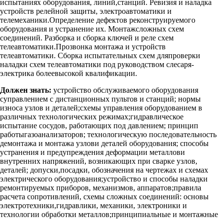
испытаниях оборудования, линий,станций. Ревизия и наладка
устройств релейной защиты, электроавтоматики и
телемеханики.Определение дефектов реконструируемого
оборудования и устранение их. Монтажсложных схем
соединений. Разборка и сборка ключей и реле схем
телеавтоматики.Прозвонка монтажа и устройств
телеавтоматики. Сборка испытательных схем дляпроверки
наладки схем телеавтоматики под руководством слесаря-
электрика болеевысокой квалификации.
Должен знать:
устройство обслуживаемого оборудования
суправлением с дистанционных пультов и станций; нормы
износа узлов и деталей;схемы управления оборудованием в
различных технологических режимах;гидравлическое
испытание сосудов, работающих под давлением; принцип
работыгазоанализаторов; технологическую последовательность
демонтажа и монтажа узлови деталей оборудования; способы
устранения и предупреждения деформации металлови
внутренних напряжений, возникающих при сварке узлов,
деталей; допуски,посадки, обозначения на чертежах и схемах
электрического оборудования;устройство и способы наладки
ремонтируемых приборов, механизмов, аппаратов;правила
расчета сопротивлений, схемы сложных соединений: основы
электротехники,гидравлики, механики, электроники и
технологии обработки металлов;принципиальные и монтажные