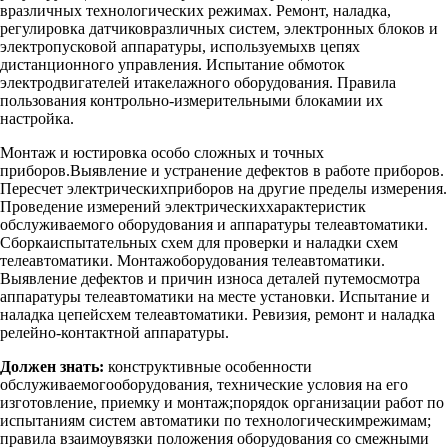
вразличных технологических режимах. Ремонт, наладка,
регулировка датчиковразличных систем, электронных блоков и
электропусковой аппаратуры, используемыхв цепях
дистанционного управления. Испытание обмоток
электродвигателей итакелажного оборудования. Правила
пользования контрольно-измерительными блокамии их
настройка.
Монтаж и юстировка особо сложных и точных
приборов.Выявление и устранение дефектов в работе приборов.
Пересчет электрическихприборов на другие пределы измерения.
Проведение измерений электрическиххарактеристик
обслуживаемого оборудования и аппаратуры телеавтоматики.
Сборкаиспытательных схем для проверки и наладки схем
телеавтоматики. Монтажоборудования телеавтоматики.
Выявление дефектов и причин износа деталей путемосмотра
аппаратуры телеавтоматики на месте установки. Испытание и
наладка цепейсхем телеавтоматики. Ревизия, ремонт и наладка
релейно-контактной аппаратуры.
Должен знать:
конструктивные особенности
обслуживаемогооборудования, технические условия на его
изготовление, приемку и монтаж;порядок организации работ по
испытаниям систем автоматики по технологическимрежимам;
правила взаимоувязки положения оборудования со смежными