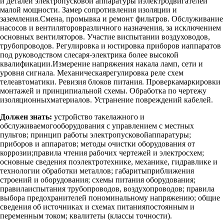
и деталей электропусковой аппаратуры иэлектродвигателей
малой мощности. Замер сопротивления изоляции и
заземления.Смена, промывка и ремонт фильтров. Обслуживание
насосов и вентиляторовразличного назначения, за исключением
основных вентиляторов. Участие виспытании воздуховодов,
трубопроводов. Регулировка и юстировка приборов иаппаратов
под руководством слесаря-электрика более высокой
квалификации.Измерение напряжения накала ламп, сети и
уровня сигнала. Механическаярегулировка реле схем
телеавтоматики. Ревизия блоков питания. Проверкамаркировки
монтажей и принципиальной схемы. Обработка по чертежу
изоляционныхматериалов. Устранение повреждений кабелей.
Должен знать:
устройство такелажного и
обслуживаемогооборудования с управлением с местных
пультов; принцип работы электропусковойаппаратуры;
приборов и аппаратов; методы очистки оборудования от
коррозии;правила чтения рабочих чертежей и электросхем;
основные сведения поэлектротехнике, механике, гидравлике и
технологии обработки металлов; габаритыприближения
строений и оборудования; схемы питания оборудования;
правилаиспытания трубопроводов, воздухопроводов; правила
выбора предохранителей пономинальному напряжению; общие
сведения об источниках и схемах питанияпостоянным и
переменным током; квалитеты (классы точности).