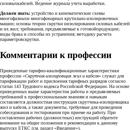
силовыхкабелей. Ведение журнала учета выработки.
Должен знать:
устройство и кинематические схемы
многофазныхи многофонарных крутильно-изолировочных
машин; основы теории скрутки иизолирования силовых кабелей
и их жил; требования, предъявляемые к готовойпродукции;
виды брака и способы их устранения; методику расчета
параметровскрутки.
Комментарии к профессии
Приведенные тарифно-квалификационные характеристики
профессии «
Скрутчик-изолировщик жил и кабеля
» служат для
тарификации работ и присвоения тарифных разрядов согласно
статьи 143 Трудового кодекса Российской Федерации. На основе
приведенных выше характеристик работы и предъявляемых
требований к профессиональным знаниям и навыкам
составляется должностная инструкция скрутчика-изолировщика
жил и кабеля, а также документы, требуемые для проведения
собеседования и тестирования при приеме на работу. При
составлении рабочих (должностных) инструкций обратите
внимание на общие положения и рекомендации к данному
выпуску ЕТКС (см. раздел «Введение»).