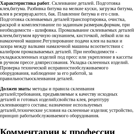
Характеристика работ
. Склеивание деталей. Подготовка
клея,битума. Разбивка битума на мелкие куски, загрузка битума,
клея в резервуар,котел, бак. Плавление битума и его слив.
Подготовка склеиваемых деталей:транспортировка, очистка,
раскрой и комплектование по заданным размерам,формам, при
необходимости - шлифовка. Промазывание склеиваемых деталей
клеем,битумом вручную окунанием, кисточкой, лейкой или на
намазочной машине.Регулирование подачи клея на валки и
зазора между валками намазочной машины всоответствии с
калибром промазываемых деталей. При необходимости -
укладкасклеенных изделий под пресс или укрепление в кассеты
в ручном прессе дляпрессования. Укладка склеенных изделий.
Проверка технической исправностиобслуживаемого
оборудования, наблюдение за его работой, за
правильностьюсклеивания деталей.
Должен знать:
методы и правила склеивания
деталей;требования, предъявляемые к качеству исходных
деталей и готовых изделий;свойства клея, рецептуру
склеивающего состава; назначение используемых
деталей,технические условия на склеенные изделия; устройство,
принцип работыобслуживаемого оборудования.
Комментарии к профессии