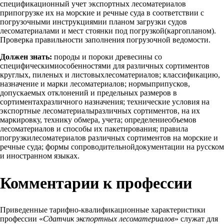
спецификационный учет экспортных лесоматериалов
припогрузке их на морские и речные суда в соответствии с
погрузочными инструкциямии планом загрузки судов
лесоматериалами и мест стоянки под погрузкой(каргопланом).
Проверка правильности заполнения погрузочной ведомости.
Должен знать:
породы и пороки древесины со
специфическимиособенностями для различных сортиментов
круглых, пиленых и листовыхлесоматериалов; классификацию,
назначение и марки лесоматериалов; нормыприпусков,
допускаемых отклонений и предельных размеров в
сортиментахразличного назначения; технические условия на
экспортные лесоматериалыразличных сортиментов, на их
маркировку, технику обмера, учета; определениеобъемов
лесоматериалов и способы их пакетирования; правила
погрузкилесоматериалов различных сортиментов на морские и
речные суда; формы сопроводительнойдокументации на русском
и иностранном языках.
Комментарии к профессии
Приведенные тарифно-квалификационные характеристики
профессии «
Сдатчик экспортных лесоматериалов
» служат для