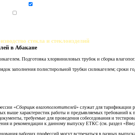
Даю согласие на обработку персональных данных
Ознакомлен, что формат обучения заочный, без отрыва от производства
изводство стекла и стеклоизделий
лей в Абакане
икагелем. Подготовка хлорвиниловых трубок и сборка влагопог
рядок заполнения полистирольной трубки силикагелем; сроки го
ессии «
Сборщик влагопоглотителей
» служат для тарификации р
ных выше характеристик работы и предъявляемых требований к 
документы, требуемые для проведения собеседования и тестиров
ния и рекомендации к данному выпуску ЕТКС (см. раздел «Введ
енования рабочих профессий могут встречаться в разных выпус