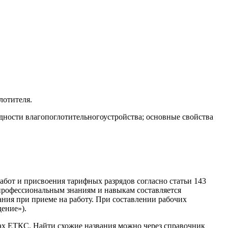
лотителя.
дности влагопоглотительногоустройства; основные свойства
абот и присвоения тарифных разрядов согласно статьи 143
профессиональным знаниям и навыкам составляется
ания при приеме на работу. При составлении рабочих
ение»).
ках ЕТКС. Найти схожие названия можно через справочник