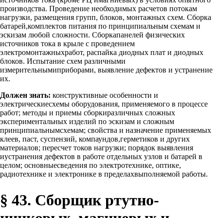
производства. Проведение необходимых расчетов потокам
нагрузки, размещения групп, блоков, монтажных схем. Сборка
батарей,комплектов питания по принципиальным схемам и
эскизам любой сложности. Сборкапанелей физических
источников тока в крыле с проведением
электромонтажныхработ, распайка диодных плат и диодных
блоков. Испытание схем различными
измерительнымиприборами, выявление дефектов и устранение
их.
Должен знать:
конструктивные особенности и
электрическиесхемы оборудования, применяемого в процессе
работ; методы и приемы сборкиразличных сложных
экспериментальных изделий по эскизам и сложным
принципиальнымсхемам; свойства и назначение применяемых
клеев, паст, суспензий, компаундов,герметиков и других
материалов; пересчет токов нагрузки; порядок выявления
иустранения дефектов в работе отдельных узлов и батарей в
целом; основныесведения по электротехнике, оптике,
радиотехнике и электронике в пределахвыполняемой работы.
§ 43. Сборщик ртутно-