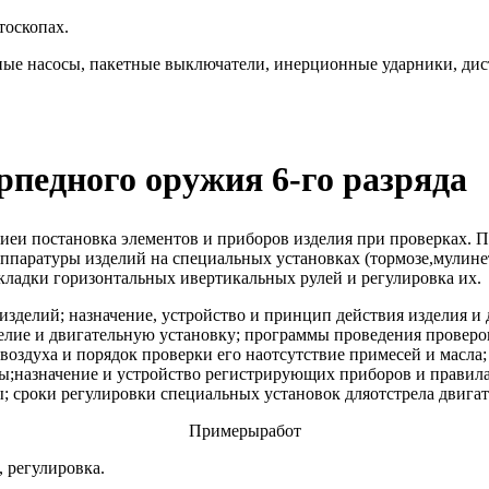
тоскопах.
яные насосы, пакетные выключатели, инерционные ударники, ди
рпедного оружия 6-го разряда
иеи постановка элементов и приборов изделия при проверках. П
аратуры изделий на специальных установках (тормозе,мулинетке
екладки горизонтальных ивертикальных рулей и регулировка их.
зделий; назначение, устройство и принцип действия изделия и 
лие и двигательную установку; программы проведения проверок
оздуха и порядок проверки его наотсутствие примесей и масла;
ы;назначение и устройство регистрирующих приборов и правила
; сроки регулировки специальных установок дляотстрела двигат
Примерыработ
 регулировка.