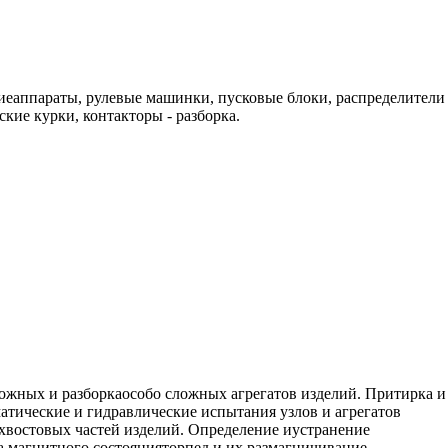
киеаппараты, рулевые машинки, пусковые блоки, распределители
кие курки, контакторы - разборка.
ложных и разборкаособо сложных агрегатов изделий. Притирка и
атические и гидравлические испытания узлов и агрегатов
 хвостовых частей изделий. Определение иустранение
 магнитного состоянияторпед и их размагничивание.