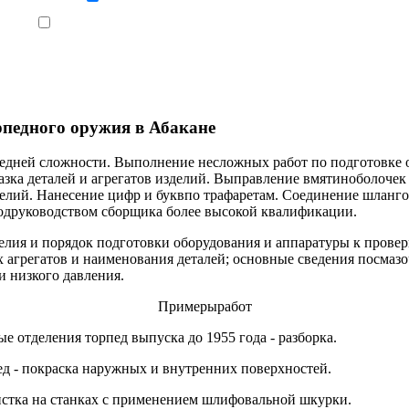
Ознакомлен, что формат обучения заочный, без отрыва от производства
рпедного оружия в Абакане
исредней сложности. Выполнение несложных работ по подготовке
азка деталей и агрегатов изделий. Выправление вмятиноболочек
делий. Нанесение цифр и буквпо трафаретам. Соединение шланг
одруководством сборщика более высокой квалификации.
лия и порядок подготовки оборудования и аппаратуры к провер
х агрегатов и наименования деталей; основные сведения посма
 низкого давления.
Примерыработ
 отделения торпед выпуска до 1955 года - разборка.
ед - покраска наружных и внутренних поверхностей.
чистка на станках с применением шлифовальной шкурки.