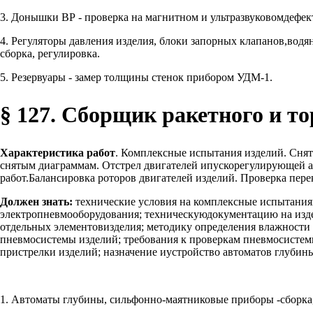
3. Донышки ВР - проверка на магнитном и ультразвуковомдефек
4. Регуляторы давления изделия, блоки запорных клапанов,вод
сборка, регулировка.
5. Резервуары - замер толщины стенок прибором УДМ-1.
§ 127. Сборщик ракетного и то
Характеристика работ
. Комплексные испытания изделий. Снят
снятым диаграммам. Отстрел двигателей ипускорегулирующей апп
работ.Балансировка роторов двигателей изделий. Проверка пер
Должен знать:
технические условия на комплексные испытанияи
электропневмооборудования; техническуюдокументацию на изде
отдельных элементовизделия; методику определения влажности в
пневмосистемы изделий; требования к проверкам пневмосистем
пристрелки изделий; назначение иустройство автоматов глубины
1. Автоматы глубины, сильфонно-маятниковые приборы -сборка,