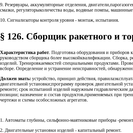
9. Резервуары, аккумуляторные отделения, двигатели,парогазог
смазки, регуляторыколичества воды, водяные помпы, машинные 
10. Сигнализаторы контроля уровня - монтаж, испытания.
§ 126. Сборщик ракетного и то
Характеристика работ
. Подготовка оборудования и приборов 
руководством сборщика более высокойквалификации. Сборка, ре
изделий. Тренировкаемкостей специальными продуктами. Провер
всборе. Определение и устранение неисправностей, обнаруженн
Должен знать:
устройство, принцип действия, правилаэксплуат
двигательной установки;программу проверок двигательной уста
ремонте; срок испытаний изделий наружным гидравлическим дав
позиции; назначение и состав продуктов,применяемых при трен
чертежи и схемы особосложных агрегатов.
1. Автоматы глубины, сильфонно-маятниковые приборы -ремонт
2. Двигательные установки изделий - капитальный ремонт.