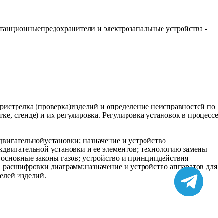
станционныепредохранители и электрозапальные устройства -
ристрелка (проверка)изделий и определение неисправностей по
, стенде) и их регулировка. Регулировка установок в процессе
двигательнойустановки; назначение и устройство
двигательной установки и ее элементов; технологию замены
 основные законы газов; устройство и принципдействия
 расшифровки диаграмм;назначение и устройство аппаратов для
елей изделий.