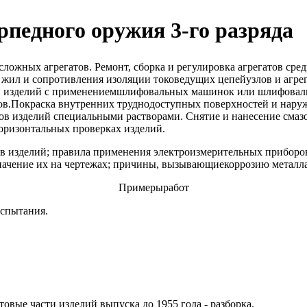
рпедного оружия 3-го разряда
касложных агрегатов. Ремонт, сборка и регулировка агрегатов с
и жил и сопротивления изоляции токоведущих цепейузлов и агрег
й изделий с применениемшлифовальных машинок или шлифовальн
в.Покраска внутренних труднодоступных поверхностей и наружн
тов изделий специальными растворами. Снятие и нанесение смаз
оризонтальных проверках изделий.
в изделий; правила применения электроизмерительных приборов
значение их на чертежах; причины, вызывающиекоррозию металла
Примерыработ
испытания.
овые части изделий выпуска до 1955 года - разборка.