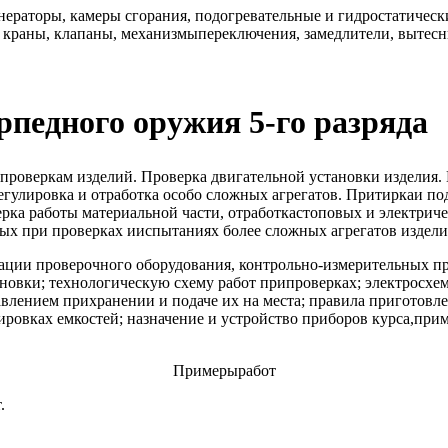
енераторы, камеры сгорания, подогревательные и гидростатичес
краны, клапаны, механизмыпереключения, замедлители, вытеснит
рпедного оружия 5-го разряда
кпроверкам изделий. Проверка двигательной установки изделия
гулировка и отработка особо сложных агрегатов. Притиркаи под
ка работы материальной части, отработкастоповых и электричес
ых при проверках ииспытаниях более сложных агрегатов издели
ации проверочного оборудования, контрольно-измерительных пр
новки; технологическую схему работ припроверках; электросхе
лением прихранении и подаче их на места; правила приготовле
ировках емкостей; назначение и устройство приборов курса,при
Примерыработ
.