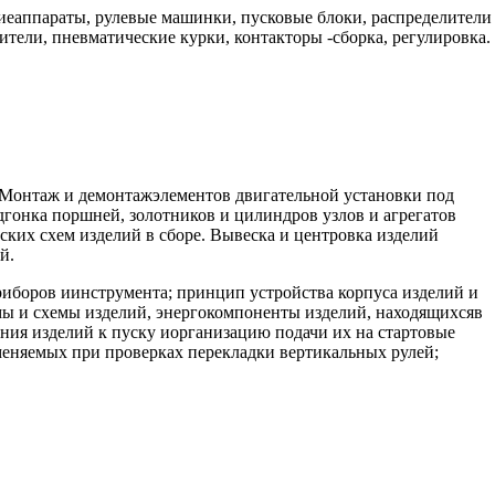
киеаппараты, рулевые машинки, пусковые блоки, распределители
ели, пневматические курки, контакторы -сборка, регулировка.
. Монтаж и демонтажэлементов двигательной установки под
гонка поршней, золотников и цилиндров узлов и агрегатов
ких схем изделий в сборе. Вывеска и центровка изделий
й.
иборов иинструмента; принцип устройства корпуса изделий и
мы и схемы изделий, энергокомпоненты изделий, находящихсяв
ния изделий к пуску иорганизацию подачи их на стартовые
меняемых при проверках перекладки вертикальных рулей;