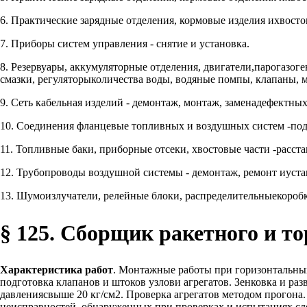
6. Практические зарядные отделения, кормовые изделия ихвостов
7. Приборы систем управления - снятие и установка.
8. Резервуары, аккумуляторные отделения, двигатели,парогазог
смазки, регуляторыколичества воды, водяные помпы, клапаны, 
9. Сеть кабельная изделий - демонтаж, монтаж, заменадефектны
10. Соединения фланцевые топливных и воздушных систем -подг
11. Топливные баки, приборные отсеки, хвостовые части -расста
12. Трубопроводы воздушной системы - демонтаж, ремонт иуста
13. Шумоизлучатели, релейные блоки, распределительныекоробк
§ 125. Сборщик ракетного и то
Характеристика работ
. Монтажные работы при горизонтальных
подготовка клапанов и штоков узлови агрегатов. Зенковка и ра
давлениясвыше 20 кг/см2. Проверка агрегатов методом прогона
неисправностей, обнаруженных при проверках и испытаниях сл