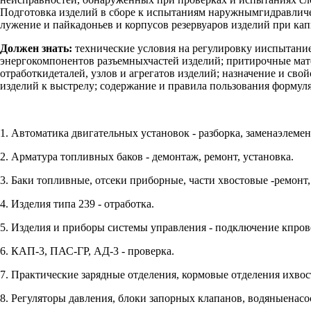
Подготовка изделий в сборе к испытаниям наружнымгидравличе
лужение и пайкадоньев и корпусов резервуаров изделий при ка
Должен знать:
технические условия на регулировку ииспытание
энергокомпонентов разъемныхчастей изделий; притирочные мат
отработкидеталей, узлов и агрегатов изделий; назначение и св
изделий к выстрелу; содержание и правила пользования формул
1. Автоматика двигательных установок - разборка, заменаэлемен
2. Арматура топливных баков - демонтаж, ремонт, установка.
3. Баки топливные, отсеки приборные, части хвостовые -ремонт,
4. Изделия типа 239 - отработка.
5. Изделия и приборы системы управления - подключение кпров
6. КАП-3, ПАС-ГР, АД-3 - проверка.
7. Практические зарядные отделения, кормовые отделения ихвост
8. Регуляторы давления, блоки запорных клапанов, водяныенас