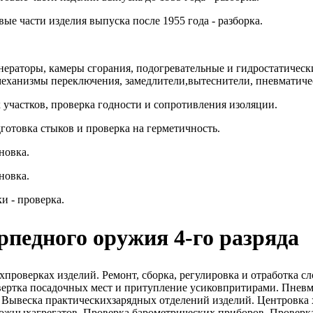
ые части изделия выпуска после 1955 года - разборка.
енераторы, камеры сгорания, подогревательные и гидростатичес
механизмы переключения, замедлители,вытеснители, пневматичес
х участков, проверка годности и сопротивления изоляции.
отовка стыков и проверка на герметичность.
новка.
новка.
и - проверка.
рпедного оружия 4-го разряда
проверках изделий. Ремонт, сборка, регулировка и отработка с
звертка посадочных мест и притупление усиковпритирами. Пневм
. Вывеска практическихзарядных отделений изделий. Центровка
ожныхагрегатов. Проверка барометрических приборов. Проверка