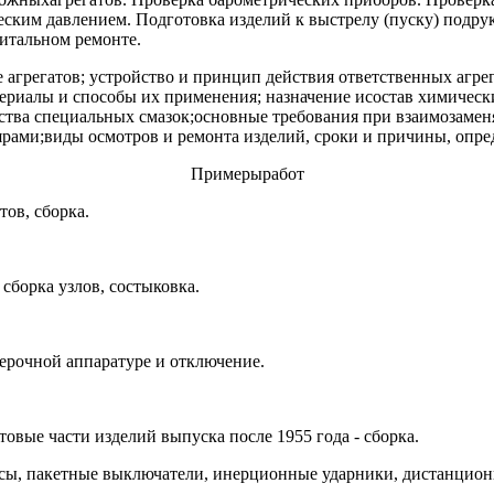
ским давлением. Подготовка изделий к выстрелу (пуску) подру
питальном ремонте.
 агрегатов; устройство и принцип действия ответственных агр
ериалы и способы их применения; назначение исостав химическ
ойства специальных смазок;основные требования при взаимозаме
ярами;виды осмотров и ремонта изделий, сроки и причины, опр
Примерыработ
тов, сборка.
 сборка узлов, состыковка.
ерочной аппаратуре и отключение.
овые части изделий выпуска после 1955 года - сборка.
осы, пакетные выключатели, инерционные ударники, дистанционн