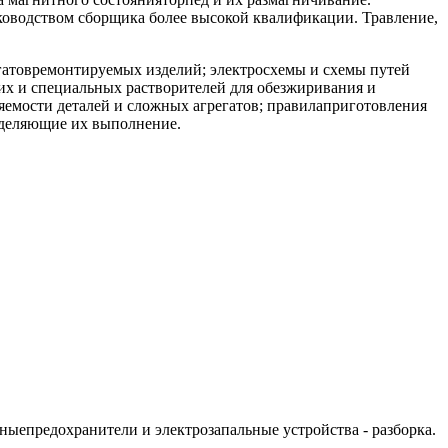
ководством сборщика более высокой квалификации. Травление,
егатовремонтируемых изделий; электросхемы и схемы путей
их и специальных растворителей для обезжиривания и
няемости деталей и сложных агрегатов; правилаприготовления
еделяющие их выполнение.
ыепредохранители и электрозапальные устройства - разборка.