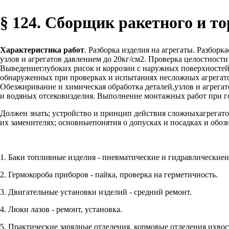
§ 124. Сборщик ракетного и то
Характеристика работ
. Разборка изделия на агрегаты. Разбор
узлов и агрегатов давлением до 20кг/см2. Проверка целостност
Выведениеглубоких рисок и коррозии с наружных поверхносте
обнаруженных при проверках и испытаниях несложных агрегато
Обезжиривание и химическая обработка деталей,узлов и агрега
и водяных отсековизделия. Выполнение монтажных работ при г
Должен знать; устройство и принцип действия сложныхагрегато
их заменителях; основныепонятия о допусках и посадках и обо
1. Баки топливные изделия - пневматические и гидравлические
2. Гермокороба приборов - пайка, проверка на герметичность.
3. Двигательные установки изделий - средний ремонт.
4. Люки лазов - ремонт, установка.
5. Практические зарядные отделения, кормовые отделения ихвост