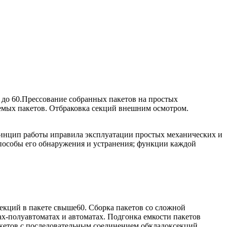
е до 60.Прессование собранных пакетов на простых
емых пакетов. Отбраковка секций внешним осмотром.
ринцип работы иправила эксплуатации простых механических и
пособы его обнаружения и устранения; функции каждой
секций в пакете свыше60. Сборка пакетов со сложной
х-полуавтоматах и автоматах. Подгонка емкости пакетов
кетов с последовательным соединением обкладоксекций.