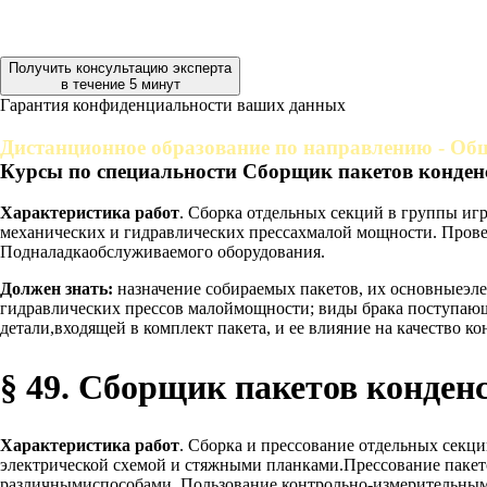
Получить консультацию эксперта
в течение 5 минут
Гарантия конфиденциальности ваших данных
Дистанционное образование по направлению - Общ
Курсы по специальности Сборщик пакетов конден
Характеристика работ
. Сборка отдельных секций в группы иг
механических и гидравлических прессахмалой мощности. Прове
Подналадкаобслуживаемого оборудования.
Должен знать:
назначение собираемых пакетов, их основныеэле
гидравлических прессов малоймощности; виды брака поступающи
детали,входящей в комплект пакета, и ее влияние на качество 
§ 49. Сборщик пакетов конденс
Характеристика работ
. Сборка и прессование отдельных секц
электрической схемой и стяжными планками.Прессование пакето
различнымиспособами. Пользование контрольно-измерительными