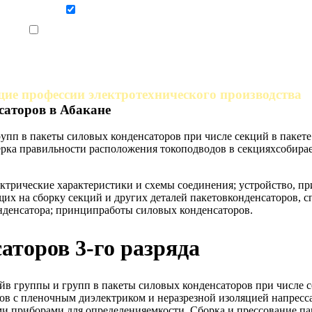
Даю согласие на обработку персональных данных
Ознакомлен, что формат обучения заочный, без отрыва от производства
ие профессии электротехнического производства
саторов в Абакане
рупп в пакеты силовых конденсаторов при числе секций в пакет
рка правильности расположения токоподводов в секцияхсобира
ктрические характеристики и схемы соединения; устройство, п
х на сборку секций и других деталей пакетовконденсаторов, с
конденсатора; принципработы силовых конденсаторов.
аторов 3-го разряда
ийв группы и групп в пакеты силовых конденсаторов при числе 
в с пленочным диэлектриком и неразрезной изоляцией напресса
 приборами для определенияемкости. Сборка и прессование па