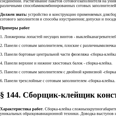
соединений. Растягивание пакетов сотовогозаполнителя на уни
различными способамикомбинированных сотовых заполнителей д
Должен знать:
устройство и конструкцию применяемых длясборк
сотового заполнителя и способы ихустранения; допуски и посад
Примеры работ
1. Лонжероны лопастей несущих винтов - выклейканагревателей
2. Панели с сотовым заполнителем, плоские с различнымилючкам
3. Панели бортовые центральной части фюзеляжа -сборка-клейка
4. Панели верхние и нижние хвостовых балок - сборка-клейка.
5. Панели с сотовым заполнителем с двойной кривизной -сборка
6. Панели трехслойные с сотовым заполнителем -сборка-клейка.
§ 144. Сборщик-клейщик конст
Характеристика работ
. Сборка-клейка сложныхкрупногабарит
уникальных образцовавиационной техники. Доводка выступов и 