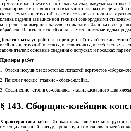
термостатированием их в автоклавах,печах, вакуумных столах. 
цельюпроверки правильности взаимного положения деталей и о
склеиваемых конструкций, пакетов сотового заполнителя разли
клейка изделий авиационной техники соднорядными стыковым
контроль равномерностиклеевого покрытия. Заливка в специал
обработки.Испытание склейки на герметичность методом продув
Должен знать:
устройство и принцип работы обслуживаемогооб
клейки конструкций(клеевых, клеевинтовых, клееболтовых, с с
заполнителем; основные сведения о допусках и посадках,параме
Примеры работ
1. Отсеки несущих и хвостовых лопастей вертолетов -сборка-кле
2. Панели плоские, гладкие - сборка-клейка.
3. Соединение "стрингер-обшивка" - заливкасварного шва клеем
§ 143. Сборщик-клейщик конст
Характеристика работ
. Сборка-клейка сложных конструкций ле
имеющих сложный контур, кривизну и химизированныеобшивки