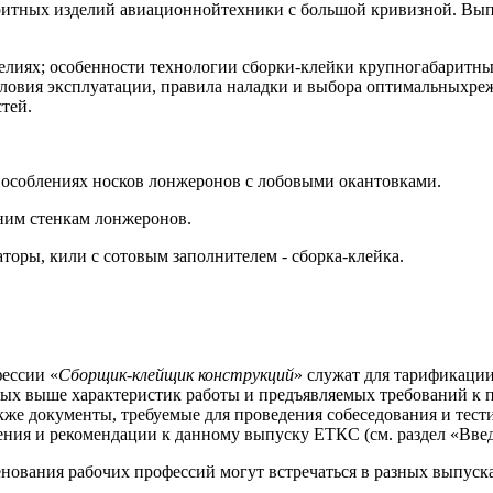
ритных изделий авиационнойтехники с большой кривизной. Вы
елиях; особенности технологии сборки-клейки крупногабаритн
словия эксплуатации, правила наладки и выбора оптимальныхре
тей.
пособлениях носков лонжеронов с лобовыми окантовками.
дним стенкам лонжеронов.
торы, кили с сотовым заполнителем - сборка-клейка.
ессии «
Сборщик-клейщик конструкций
» служат для тарификации
ных выше характеристик работы и предъявляемых требований к 
же документы, требуемые для проведения собеседования и тести
ния и рекомендации к данному выпуску ЕТКС (см. раздел «Введ
енования рабочих профессий могут встречаться в разных выпус