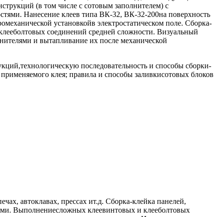
струкций (в том числе с сотовым заполнителем) с
тями. Нанесение клеев типа ВК-32, ВК-32-200на поверхность
омеханической установкойв электростатическом поле. Сборка-
клееболтовых соединений средней сложности. Визуальный
лнителями и вытапливание их после механической
кций,технологическую последовательность и способы сборки-
 применяемого клея; правила и способы заливкисотовых блоков
ах, автоклавах, прессах ит.д. Сборка-клейка панелей,
ами. Выполнениесложных клеевинтовых и клееболтовых