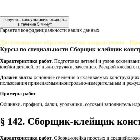
Получить консультацию эксперта
в течение 5 минут
Гарантия конфиденциальности ваших данных
Дистанционное образование по направлению - Про
Курсы по специальности Сборщик-клейщик конст
Характеристика работ
. Подготовка деталей и узлов ксклеива
клейки деталей, от пыли,стружки, заусенцев. Раскрой клеевых п
Должен знать:
основные сведения о склеиваемых конструкциях;т
пользования применяемымиконтрольно-измерительным и режу
Примеры работ
Обшивки, профили, балки, угольники, сотовый заполнитель идр
§ 142. Сборщик-клейщик конст
Характеристика работ
. Сборка-клейка простых и среднейслож