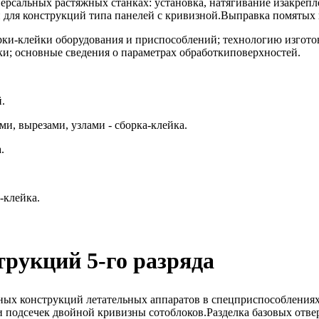
версальных растяжных станках: установка, натягивание изакре
ля конструкций типа панелей с кривизной.Выправка помятых и
и-клейки оборудования и приспособлений; технологию изготов
ки; основные сведения о параметрах обработкиповерхностей.
.
и, вырезами, узлами - сборка-клейка.
.
-клейка.
рукций 5-го разряда
ных конструкций летательных аппаратов в спецприспособления
подсечек двойной кривизны сотоблоков.Разделка базовых отвер