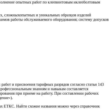
полнение опытных работ по клеевинтовым иклееболтовым
ых, сложныхопытных и уникальных образцов изделий
жимов работы обслуживаемого оборудования; систему допусков
 работ и присвоения тарифных разрядов согласно статьи 143
профессиональным знаниям и навыкам составляется
рования при приеме на работу. При составлении рабочих
ение»).
ках ЕТКС. Найти схожие названия можно через справочник