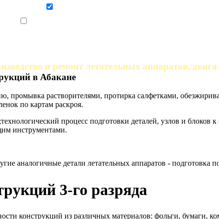
Даю согласие на обработку персональных данных
Ознакомлен, что формат обучения заочный, без отрыва от производства
изводство и ремонт летательных аппаратов, двига
рукций в Абакане
нию, промывка растворителями, протирка салфетками, обезжирив
ленок по картам раскроя.
ехнологический процесс подготовки деталей, узлов и блоков к
щим инструментами.
угие аналогичные детали летательных аппаратов - подготовка п
рукций 3-го разряда
ности конструкций из различных материалов: фольги, бумаги, к