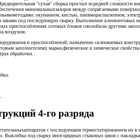
Предварительная "сухая" сборка простых исредней сложности кон
беспечения минимальныхзазоров между сопрягаемыми поверхнос
чнымиметодами: окунанием, кистью, пневмораспылением, электр
и швами под последующую сварку. Выполнение клеевинтовых и
ьных приспособлениях сотовых блоков смолойили другими запо
а воздухом.
орудования и приспособлений; назначение склеиваемых констру
отовым заполнителем); марки,физические и химические свойства
трах обработки.
йка.
.
рукций 4-го разряда
тательныхаппаратов с последующим термостатированием их в печ
. Выклейка под сварку многорядных стыковых швов с накладк