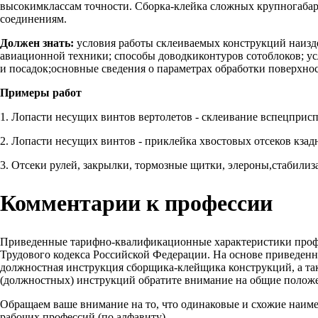
высокимклассам точности. Сборка-клейка сложных крупногаба
соединениям.
Должен знать:
условия работы склеиваемых конструкций наизд
авиационной техники; способы доводкиконтуров сотоблоков; у
и посадок;основные сведения о параметрах обработки поверхнос
Примеры работ
1. Лопасти несущих винтов вертолетов - склеивание вспецприс
2. Лопасти несущих винтов - приклейка хвостовых отсеков кза
3. Отсеки рулей, закрылки, тормозные щитки, элероны,стабилиза
Комментарии к профессии
Приведенные тарифно-квалификационные характеристики проф
Трудового кодекса Российской Федерации. На основе приведен
должностная инструкция сборщика-клейщика конструкций, а так
(должностных) инструкций обратите внимание на общие положе
Обращаем ваше внимание на то, что одинаковые и схожие наим
рабочих профессий (по алфавиту).