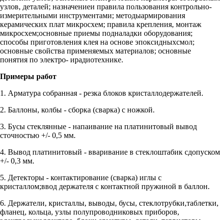
узлов, деталей; назначениеи правила пользования контрольно-
измерительными инструментами; методыармирования
керамических плат микросхем; правила крепления, монтаж
микросхем;основные приемы подналадки оборудования;
способы приготовления клея на основе эпоксидныхсмол;
основные свойства применяемых материалов; основные
понятия по электро- ирадиотехнике.
Примеры работ
1. Арматура собранная - резка блоков кристаллодержателей.
2. Баллоны, колбы - сборка (сварка) с ножкой.
3. Бусы стеклянные - напаивание на платинитовый вывод
сточностью +/- 0,5 мм.
4. Вывод платинитовый - вваривание в стеклоштабик сдопуском
+/- 0,3 мм.
5. Детекторы - контактирование (сварка) иглы с
кристаллом;ввод держателя с контактной пружиной в баллон.
6. Держатели, кристаллы, выводы, бусы, стеклотрубки,таблетки,
фланец, кольца, узлы полупроводниковых приборов,