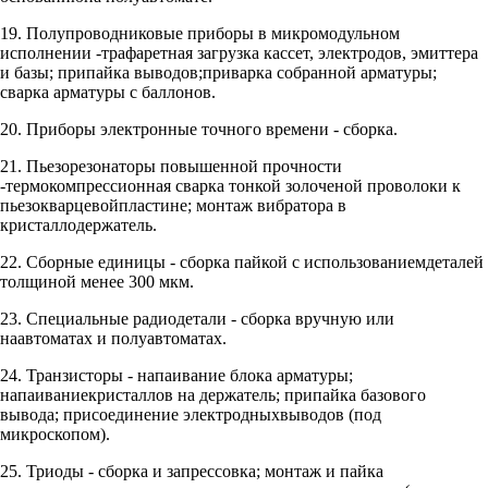
19. Полупроводниковые приборы в микромодульном
исполнении -трафаретная загрузка кассет, электродов, эмиттера
и базы; припайка выводов;приварка собранной арматуры;
сварка арматуры с баллонов.
20. Приборы электронные точного времени - сборка.
21. Пьезорезонаторы повышенной прочности
-термокомпрессионная сварка тонкой золоченой проволоки к
пьезокварцевойпластине; монтаж вибратора в
кристаллодержатель.
22. Сборные единицы - сборка пайкой с использованиемдеталей
толщиной менее 300 мкм.
23. Специальные радиодетали - сборка вручную или
наавтоматах и полуавтоматах.
24. Транзисторы - напаивание блока арматуры;
напаиваниекристаллов на держатель; припайка базового
вывода; присоединение электродныхвыводов (под
микроскопом).
25. Триоды - сборка и запрессовка; монтаж и пайка