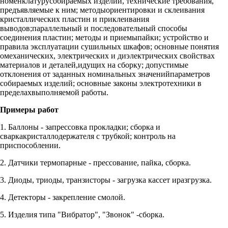
номенклатурусобираемых изделий, технические требования,
предъявляемые к ним; методыориентировки и склеивания
кристаллических пластин и приклеивания
выводов;параллельный и последовательный способы
соединения пластин; методы и приемыпайки; устройство и
правила эксплуатации сушильных шкафов; основные понятия
омеханических, электрических и диэлектрических свойствах
материалов и деталей,идущих на сборку; допустимые
отклонения от заданных номинальных значенийпараметров
собираемых изделий; основные законы электротехники в
пределахвыполняемой работы.
Примеры работ
1. Баллоны - запрессовка прокладки; сборка и
сваркакристаллодержателя с трубкой; контроль на
приспособлении.
2. Датчики термопарные - прессование, пайка, сборка.
3. Диоды, триоды, транзисторы - загрузка кассет иразгрузка.
4. Детекторы - закрепление смолой.
5. Изделия типа "Вибратор", "Звонок" -сборка.