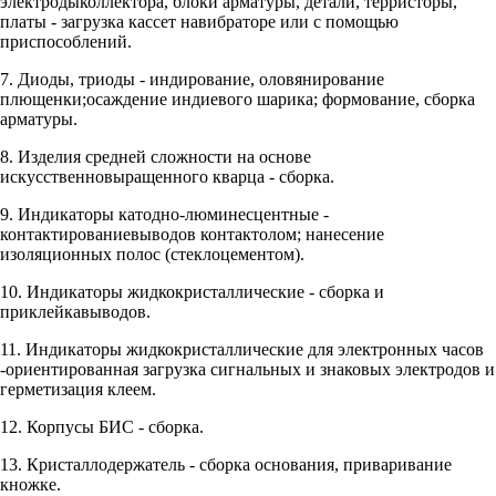
электродыколлектора, блоки арматуры, детали, терристоры,
платы - загрузка кассет навибраторе или с помощью
приспособлений.
7. Диоды, триоды - индирование, оловянирование
плющенки;осаждение индиевого шарика; формование, сборка
арматуры.
8. Изделия средней сложности на основе
искусственновыращенного кварца - сборка.
9. Индикаторы катодно-люминесцентные -
контактированиевыводов контактолом; нанесение
изоляционных полос (стеклоцементом).
10. Индикаторы жидкокристаллические - сборка и
приклейкавыводов.
11. Индикаторы жидкокристаллические для электронных часов
-ориентированная загрузка сигнальных и знаковых электродов и
герметизация клеем.
12. Корпусы БИС - сборка.
13. Кристаллодержатель - сборка основания, приваривание
кножке.