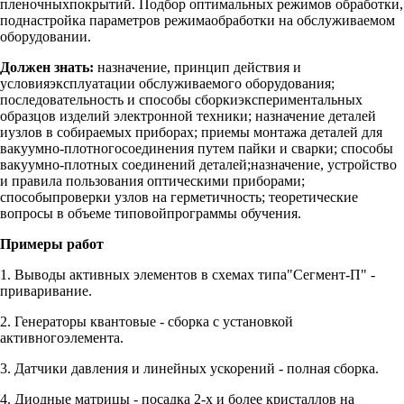
пленочныхпокрытий. Подбор оптимальных режимов обработки,
поднастройка параметров режимаобработки на обслуживаемом
оборудовании.
Должен знать:
назначение, принцип действия и
условияэксплуатации обслуживаемого оборудования;
последовательность и способы сборкиэкспериментальных
образцов изделий электронной техники; назначение деталей
иузлов в собираемых приборах; приемы монтажа деталей для
вакуумно-плотногосоединения путем пайки и сварки; способы
вакуумно-плотных соединений деталей;назначение, устройство
и правила пользования оптическими приборами;
способыпроверки узлов на герметичность; теоретические
вопросы в объеме типовойпрограммы обучения.
Примеры работ
1. Выводы активных элементов в схемах типа"Сегмент-П" -
приваривание.
2. Генераторы квантовые - сборка с установкой
активногоэлемента.
3. Датчики давления и линейных ускорений - полная сборка.
4. Диодные матрицы - посадка 2-х и более кристаллов на