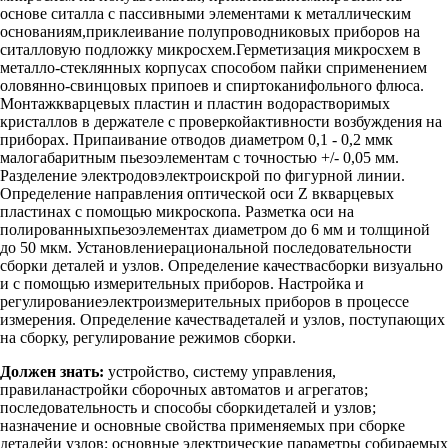
основе ситалла с пассивными элементами к металлическим
основаниям,приклеивание полупроводниковых приборов на
ситалловую подложку микросхем.Герметизация микросхем в
металло-стеклянных корпусах способом пайки сприменением
оловянно-свинцовых припоев и спиртоканифольного флюса.
Монтажкварцевых пластин и пластин водорастворимых
кристаллов в держателе с проверкойактивности возбуждения на
приборах. Припаивание отводов диаметром 0,1 - 0,2 ммк
малогабаритным пьезоэлементам с точностью +/- 0,05 мм.
Разделение электродовэлектроискрой по фигурной линии.
Определение направления оптической оси Z вкварцевых
пластинах с помощью микроскопа. Разметка оси на
полированныхпьезоэлементах диаметром до 6 мм и толщиной
до 50 мкм. Установлениерациональной последовательности
сборки деталей и узлов. Определение качествасборки визуально
и с помощью измерительных приборов. Настройка и
регулированиеэлектроизмерительных приборов в процессе
измерения. Определение качествадеталей и узлов, поступающих
на сборку, регулирование режимов сборки.
Должен знать:
устройство, систему управления,
правиланастройки сборочных автоматов и агрегатов;
последовательность и способы сборкидеталей и узлов;
назначение и основные свойства применяемых при сборке
деталейи узлов; основные электрические параметры собираемых