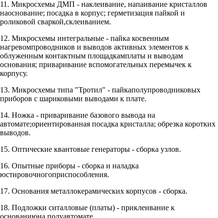
11. Микросхемы ДМП - наклеивание, напаивание кристаллов
наоснование; посадка в корпус; герметизация пайкой и
роликовой сваркой,склеиванием.
12. Микросхемы интегральные - пайка косвенным
нагревомпроводников и выводов активных элементов к
облуженным контактным площадкамплаты и выводам
основания; приваривание вспомогательных перемычек к
корпусу.
13. Микросхемы типа "Тротил" - пайкаполупроводниковых
приборов с шариковыми выводами к плате.
14. Ножка - приваривание базового вывода на
автомате;ориентированная посадка кристалла; обрезка коротких
выводов.
15. Оптические квантовые генераторы - сборка узлов.
16. Опытные приборы - сборка и наладка
юстировочногоприспособления.
17. Основания металлокерамических корпусов - сборка.
18. Подложки ситалловые (платы) - приклеивание к
основаниюна полуавтомате.