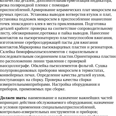
количества деталей, дополнительнаягерметизация индикатора,
резка поляроидной пленки с помощью
приспособлений.Армирование керамических плат микросхем на
ручных прессах. Установка выводов вотверстия втулок и плат,
установка подложек микросхем в приспособление инанесение
точек эпоксидного клея в места приклеивания. Подготовка
деталей кработе: проверка на соответствие сопроводительному
листу, обезжиривание,протяжка и пайка выводов. Нанесение
контактов на пьезорезонаторную пластинуспособом вжигания,
изготовление серебросодержащей пасты для вжигания
контактов.Маркировка пьезокварцевых пластин и резонаторов.
Склейка биморфныхпьезоэлементов с параллельным и
последовательным соединением пластин.Ориентировка пластин
по расположению линии травления с проверкой
наосциллографе. Обклейка пьезоэлементов фольгой. Сушка
полупроводниковых приборови микросхем в термостатах,
конвейерных печах. Определение качества деталей иузлов,
поступающих на сборку. Проверка качества сборки
измерительнымиприборами. Настройка оборудования и
приборов, применяемых при сборке.
Должен знать:
наименование и назначение важнейших частей
ипринцип действия обслуживаемого оборудования; назначение
и условия применения специальныхприспособлений,
контрольно-измерительных инструментов и приборов;