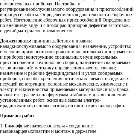
измерительных приборах. Настройка и
регулированиеобслуживаемого оборудования и приспособлений
в процессе работы. Определениепоследовательности сборочных
работ. Изготовление сборочных приспособлений.Определение
по внешнему виду и с помощью приборов дефектов заготовок,
изделий,материалов и компонентов.
Должен знать:
принцип действия и правила
наладкиобслуживаемого оборудования; назначение, устройство
и условия примененияконтрольно-измерительных инструментов
и приборов; конструкцию специальных иуниверсальных
приспособлений; технологию сборки; назначение свариваемых
узлов иизделий; методику определения качества сварки;
назначение и рабочие функциидеталей и узлов собираемых
приборов; способы крепления оптических элементов вдеталях
несущей конструкции; основные механические, химические и
электрическиесвойства применяемых материалов; виды брака;
квалитеты; расчеты по формулам итаблицам для выполнения
установленных работ; основные законы электро-
ирадиотехники; основы физики, оптики и кристаллографии.
Примеры работ
1. Биморфные пьезорезонаторы - соединение
пьезокварцевыхпластин и монтаж в держателе.