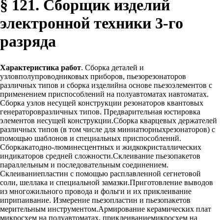
§ 121. Сборщик изделий
электронной техники 3-го
разряда
Характеристика работ
. Сборка деталей и
узловполупроводниковых приборов, пьезорезонаторов
различных типов и сборка изделийна основе пьезоэлементов с
применением приспособлений на полуавтоматах иавтоматах.
Сборка узлов несущей конструкции резонаторов квантовых
генераторовразличных типов. Предварительная юстировка
элементов несущей конструкции.Сборка кварцевых держателей
различных типов (в том числе для миниатюрныхрезонаторов) с
помощью шаблонов и специальных приспособлений.
Сборкакатодно-люминесцентных и жидкокристаллических
индикаторов средней сложности.Склеивание пьезопакетов
параллельным и последовательным соединением.
Склеиваниепластин с помощью расплавленной сегнетовой
соли, шеллака и специальной замазки.Приготовление выводов
из многожильного провода и фольги и их приклеивание
иприпаивание. Измерение пьезопластин и пьезопакетов
мерительным инструментом.Армирование керамических плат
микросхем на полуавтоматах, приклеиваниемикросхем на