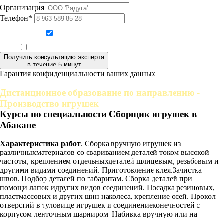
Организация
Телефон*
Даю согласие на обработку персональных данных
Ознакомлен, что формат обучения заочный, без отрыва от производства
Получить консультацию эксперта
в течение 5 минут
Гарантия конфиденциальности ваших данных
Дистанционное образование по направлению -
Производство игрушек
Курсы по специальности Сборщик игрушек в
Абакане
Характеристика работ
. Сборка вручную игрушек из
различныхматериалов со свариванием деталей током высокой
частоты, креплением отдельныхдеталей шлицевым, резьбовым и
другими видами соединений. Приготовление клея.Зачистка
швов. Подбор деталей по габаритам. Сборка деталей при
помощи лапок идругих видов соединений. Посадка резиновых,
пластмассовых и других шин наколеса, крепление осей. Прокол
отверстий в туловище игрушек и соединениеконечностей с
корпусом ленточным шарниром. Набивка вручную или на