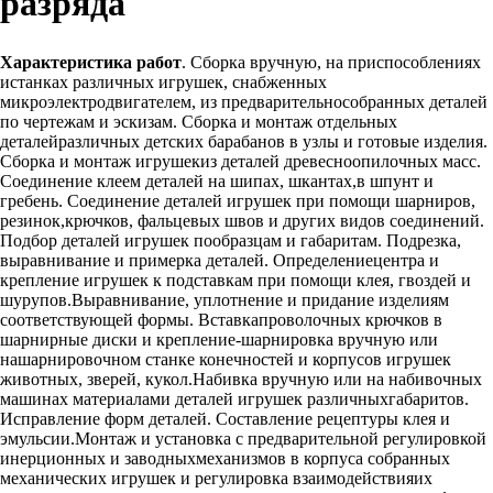
разряда
Характеристика работ
. Сборка вручную, на приспособлениях
истанках различных игрушек, снабженных
микроэлектродвигателем, из предварительнособранных деталей
по чертежам и эскизам. Сборка и монтаж отдельных
деталейразличных детских барабанов в узлы и готовые изделия.
Сборка и монтаж игрушекиз деталей древесноопилочных масс.
Соединение клеем деталей на шипах, шкантах,в шпунт и
гребень. Соединение деталей игрушек при помощи шарниров,
резинок,крючков, фальцевых швов и других видов соединений.
Подбор деталей игрушек пообразцам и габаритам. Подрезка,
выравнивание и примерка деталей. Определениецентра и
крепление игрушек к подставкам при помощи клея, гвоздей и
шурупов.Выравнивание, уплотнение и придание изделиям
соответствующей формы. Вставкапроволочных крючков в
шарнирные диски и крепление-шарнировка вручную или
нашарнировочном станке конечностей и корпусов игрушек
животных, зверей, кукол.Набивка вручную или на набивочных
машинах материалами деталей игрушек различныхгабаритов.
Исправление форм деталей. Составление рецептуры клея и
эмульсии.Монтаж и установка с предварительной регулировкой
инерционных и заводныхмеханизмов в корпуса собранных
механических игрушек и регулировка взаимодействияих