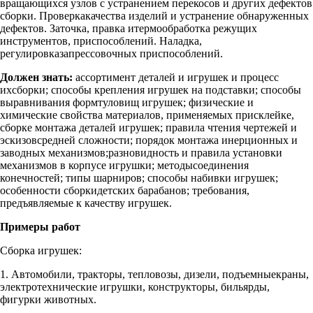
вращающихся узлов с устранением перекосов и других дефектов
сборки. Проверкакачества изделий и устранение обнаруженных
дефектов. Заточка, правка итермообработка режущих
инструментов, приспособлений. Наладка,
регулировказапрессовочных приспособлений.
Должен знать:
ассортимент деталей и игрушек и процесс
ихсборки; способы крепления игрушек на подставки; способы
выравнивания формтуловищ игрушек; физические и
химические свойства материалов, применяемых присклейке,
сборке монтажа деталей игрушек; правила чтения чертежей и
эскизовсредней сложности; порядок монтажа инерционных и
заводных механизмов;разновидность и правила установки
механизмов в корпусе игрушки; методысоединения
конечностей; типы шарниров; способы набивки игрушек;
особенности сборкидетских барабанов; требования,
предъявляемые к качеству игрушек.
Примеры работ
Сборка игрушек:
1. Автомобили, тракторы, тепловозы, дизели, подъемныекраны,
электротехнические игрушки, конструкторы, бильярды,
фигурки животных.