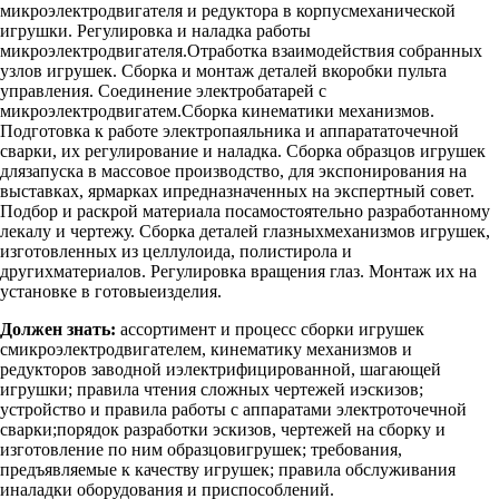
микроэлектродвигателя и редуктора в корпусмеханической
игрушки. Регулировка и наладка работы
микроэлектродвигателя.Отработка взаимодействия собранных
узлов игрушек. Сборка и монтаж деталей вкоробки пульта
управления. Соединение электробатарей с
микроэлектродвигатем.Сборка кинематики механизмов.
Подготовка к работе электропаяльника и аппарататочечной
сварки, их регулирование и наладка. Сборка образцов игрушек
длязапуска в массовое производство, для экспонирования на
выставках, ярмарках ипредназначенных на экспертный совет.
Подбор и раскрой материала посамостоятельно разработанному
лекалу и чертежу. Сборка деталей глазныхмеханизмов игрушек,
изготовленных из целлулоида, полистирола и
другихматериалов. Регулировка вращения глаз. Монтаж их на
установке в готовыеизделия.
Должен знать:
ассортимент и процесс сборки игрушек
смикроэлектродвигателем, кинематику механизмов и
редукторов заводной иэлектрифицированной, шагающей
игрушки; правила чтения сложных чертежей иэскизов;
устройство и правила работы с аппаратами электроточечной
сварки;порядок разработки эскизов, чертежей на сборку и
изготовление по ним образцовигрушек; требования,
предъявляемые к качеству игрушек; правила обслуживания
иналадки оборудования и приспособлений.