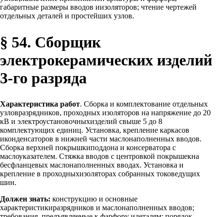
габаритные размеры вводов иизоляторов; чтение чертежей
отдельных деталей и простейших узлов.
§ 54. Сборщик
электрокерамических изделий
3-го разряда
Характеристика работ
. Сборка и комплектование отдельных
узловразрядников, проходных изоляторов на напряжение до 20
кВ и электроустановочныхизделий свыше 5 до 8
комплектующих единиц. Установка, крепление каркасов
иконденсаторов в нижней части маслонаполненных вводов.
Сборка верхней покрышкиподдона и консерватора с
маслоуказателем. Стяжка вводов с центровкой покрышекна
бесфланцевых маслонаполненных вводах. Установка и
крепление в проходныхизоляторах собранных токоведущих
шин.
Должен знать:
конструкцию и основные
характеристикиразрядников и маслонаполненных вводов;
требования, предъявляемые к фарфору идеталям; порядок