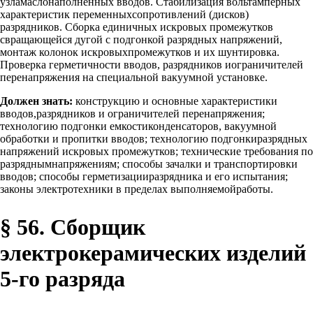
узламаслонаполненных вводов. Стабилизация вольтамперных
характеристик переменныхсопротивлений (дисков)
разрядников. Сборка единичных искровых промежутков
свращающейся дугой с подгонкой разрядных напряжений,
монтаж колонок искровыхпромежутков и их шунтировка.
Проверка герметичности вводов, разрядников иограничителей
перенапряжения на специальной вакуумной установке.
Должен знать:
конструкцию и основные характеристики
вводов,разрядников и ограничителей перенапряжения;
технологию подгонки емкостиконденсаторов, вакуумной
обработки и пропитки вводов; технологию подгонкиразрядных
напряжений искровых промежутков; технические требования по
разряднымнапряжениям; способы зачалки и транспортировки
вводов; способы герметизацииразрядника и его испытания;
законы электротехники в пределах выполняемойработы.
§ 56. Сборщик
электрокерамических изделий
5-го разряда