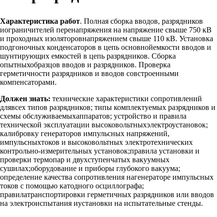
Характеристика работ
. Полная сборка вводов, разрядников
иограничителей перенапряжения на напряжение свыше 750 кВ
и проходных изоляторовнапряжением свыше 110 кВ. Установка
подгоночных конденсаторов в цепь основнойемкости вводов и
шунтирующих емкостей в цепь разрядников. Сборка
опытныхобразцов вводов и разрядников. Проверка
герметичности разрядников и вводов совстроенными
компенсаторами.
Должен знать:
технические характеристики сопротивлений
длявсех типов разрядников; типы комплектуемых разрядников и
схемы обслуживаемыхаппаратов; устройство и правила
технической эксплуатации высоковольтныхэлектроустановок;
калибровку генераторов импульсных напряжений,
импульсныхтоков и высоковольтных электротехнических
контрольно-измерительных установок;правила установки и
проверки термопар и двухступенчатых вакуумных
сушилах;оборудование и приборы глубокого вакуума;
определение качества сопротивления нагенераторе импульсных
токов с помощью катодного осциллографа;
правилатранспортировки герметичных разрядников или вводов
на электроиспытания иустановки на испытательные стенды.