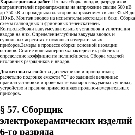
Характеристика работ
. Полная сборка вводов, разрядников
иограничителей перенапряжения на напряжение свыше 500 кВ
до 750 кВ и проходныхизоляторов напряжением свыше 35 кВ до
110 кВ. Монтаж вводов на испытательныестенды и баки. Сборка
схемы галлоидных и фрионовых течеискателей.
Контрольсборки вакуумсушительных установок и уплотнения
вводов на них. Определениеглубины вакуума вводов и
сушильных агрегатах с помощью измерительных
приборов.Замеры в процессе сборки основной изоляции
остовов. Снятие вольтамперныххарактеристик рабочих и
определение коэффициента нелинейности. Сборка моделей
иголовных разрядников и вводов.
Должен знать:
свойства диэлектриков и проводников;
расчетыпо подгонке емкости "С" до заданной величины;
правила установки ипроверки термопар в вакуумных сушилах;
устройство и правила примененияконтрольно-измерительных
приборов.
§ 57. Сборщик
электрокерамических изделий
6-го разряда