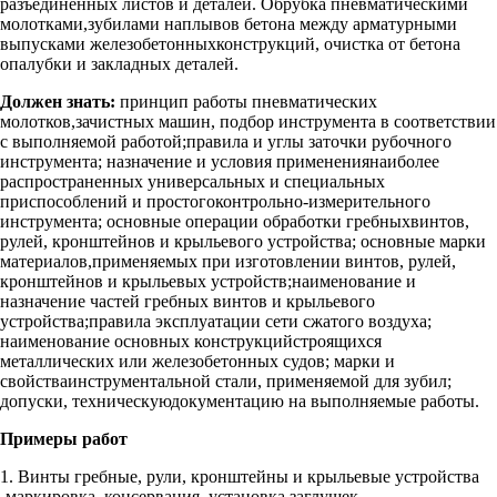
разъединенных листов и деталей. Обрубка пневматическими
молотками,зубилами наплывов бетона между арматурными
выпусками железобетонныхконструкций, очистка от бетона
опалубки и закладных деталей.
Должен знать:
принцип работы пневматических
молотков,зачистных машин, подбор инструмента в соответствии
с выполняемой работой;правила и углы заточки рубочного
инструмента; назначение и условия применениянаиболее
распространенных универсальных и специальных
приспособлений и простогоконтрольно-измерительного
инструмента; основные операции обработки гребныхвинтов,
рулей, кронштейнов и крыльевого устройства; основные марки
материалов,применяемых при изготовлении винтов, рулей,
кронштейнов и крыльевых устройств;наименование и
назначение частей гребных винтов и крыльевого
устройства;правила эксплуатации сети сжатого воздуха;
наименование основных конструкцийстроящихся
металлических или железобетонных судов; марки и
свойстваинструментальной стали, применяемой для зубил;
допуски, техническуюдокументацию на выполняемые работы.
Примеры работ
1. Винты гребные, рули, кронштейны и крыльевые устройства
-маркировка, консервация, установка заглушек.