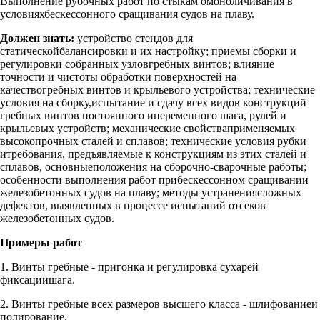
Выполнение рубочных работ по стыкам омоноличивания в
условияхбескессонного сращивания судов на плаву.
Должен знать:
устройство стендов для
статическойбалансировки и их настройку; приемы сборки и
регулировки собранных узловгребных винтов; влияние
точности и чистоты обработки поверхностей на
качествогребных винтов и крыльевого устройства; технические
условия на сборку,испытание и сдачу всех видов конструкций
гребных винтов постоянного ипеременного шага, рулей и
крыльевых устройств; механические свойстваприменяемых
высокопрочных сталей и сплавов; технические условия рубки
итребования, предъявляемые к конструкциям из этих сталей и
сплавов, основныеположения на сборочно-сварочные работы;
особенности выполнения работ прибескессонном сращивании
железобетонных судов на плаву; методы устранениясложных
дефектов, выявленных в процессе испытаний отсеков
железобетонных судов.
Примеры работ
1. Винты гребные - пригонка и регулировка сухарей
фиксациишага.
2. Винты гребные всех размеров высшего класса - шлифованиеи
полирование.