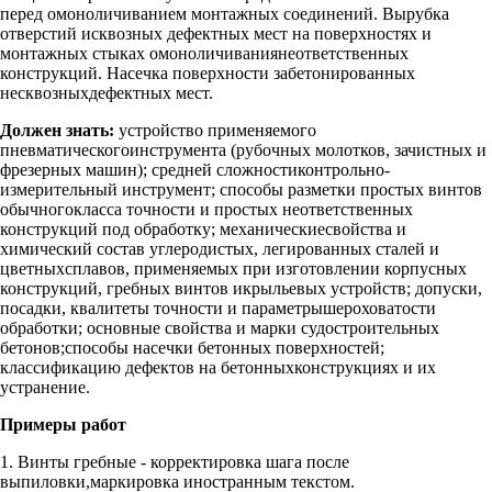
перед омоноличиванием монтажных соединений. Вырубка
отверстий исквозных дефектных мест на поверхностях и
монтажных стыках омоноличиваниянеответственных
конструкций. Насечка поверхности забетонированных
несквозныхдефектных мест.
Должен знать:
устройство применяемого
пневматическогоинструмента (рубочных молотков, зачистных и
фрезерных машин); средней сложностиконтрольно-
измерительный инструмент; способы разметки простых винтов
обычногокласса точности и простых неответственных
конструкций под обработку; механическиесвойства и
химический состав углеродистых, легированных сталей и
цветныхсплавов, применяемых при изготовлении корпусных
конструкций, гребных винтов икрыльевых устройств; допуски,
посадки, квалитеты точности и параметрышероховатости
обработки; основные свойства и марки судостроительных
бетонов;способы насечки бетонных поверхностей;
классификацию дефектов на бетонныхконструкциях и их
устранение.
Примеры работ
1. Винты гребные - корректировка шага после
выпиловки,маркировка иностранным текстом.