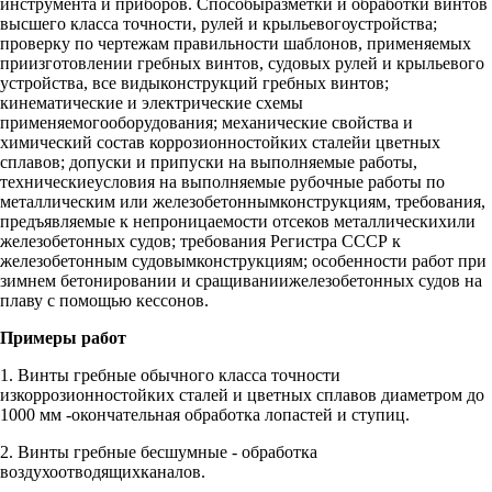
инструмента и приборов. Способыразметки и обработки винтов
высшего класса точности, рулей и крыльевогоустройства;
проверку по чертежам правильности шаблонов, применяемых
приизготовлении гребных винтов, судовых рулей и крыльевого
устройства, все видыконструкций гребных винтов;
кинематические и электрические схемы
применяемогооборудования; механические свойства и
химический состав коррозионностойких сталейи цветных
сплавов; допуски и припуски на выполняемые работы,
техническиеусловия на выполняемые рубочные работы по
металлическим или железобетоннымконструкциям, требования,
предъявляемые к непроницаемости отсеков металлическихили
железобетонных судов; требования Регистра СССР к
железобетонным судовымконструкциям; особенности работ при
зимнем бетонировании и сращиваниижелезобетонных судов на
плаву с помощью кессонов.
Примеры работ
1. Винты гребные обычного класса точности
изкоррозионностойких сталей и цветных сплавов диаметром до
1000 мм -окончательная обработка лопастей и ступиц.
2. Винты гребные бесшумные - обработка
воздухоотводящихканалов.