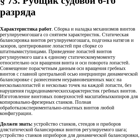
§ 73. Рубщик судовой 6-го
разряда
Характеристика работ
. Сборка и наладка механизмов винтов
регулируемогошага со снятием характеристик. Статическая
балансировка винтов регулируемогошага, подгонка натягов и
зазоров, центрирование лопастей при сборке со
штатнымиступицами. Приведение лопастей винтов
регулируемого шага к единому статическомумоменту
относительно оси вращения винта и оси поворота лопастей.
Совмещение порасчетным данным оси вращения гребных
винтов с главной центральной осью инерциипри динамической
балансировке с разнесением неуравновешенных масс на
нескольколопастей и несколько точек на каждой лопасти, без
нарушения гидродинамическиххарактеристик гребных винтов.
Изготовление винтовых поверхностей масштабныхкопиров для
копировально-фрезерных станков. Полная
обработкаэкспериментально-опытных винтов любой
конфигурации.
Должен знать:
устройство станков, стендов и приборов
длястатической балансировки винтов регулируемого шага;
устройство станков иприборов для динамической балансировки,