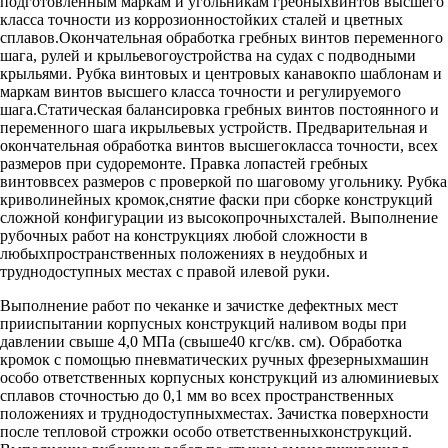
подготовленным маркам и угольникам гребныхвинтов высшего
класса точности из коррозионностойких сталей и цветных
сплавов.Окончательная обработка гребных винтов переменного
шага, рулей и крыльевогоустройства на судах с подводными
крыльями. Рубка винтовых и центровых канавокпо шаблонам и
маркам винтов высшего класса точности и регулируемого
шага.Статическая балансировка гребных винтов постоянного и
переменного шага икрыльевых устройств. Предварительная и
окончательная обработка винтов высшегокласса точности, всех
размеров при судоремонте. Правка лопастей гребных
винтоввсех размеров с проверкой по шаговому угольнику. Рубка
криволинейных кромок,снятие фаски при сборке конструкций
сложной конфигурации из высокопрочныхсталей. Выполнение
рубочных работ на конструкциях любой сложности в
любыхпространственных положениях в неудобных и
труднодоступных местах с правой илевой руки.
Выполнение работ по чеканке и зачистке дефектных мест
прииспытании корпусных конструкций наливом воды при
давлении свыше 4,0 МПа (свыше40 кгс/кв. см). Обработка
кромок с помощью пневматических ручных фрезерныхмашин
особо ответственных корпусных конструкций из алюминиевых
сплавов сточностью до 0,1 мм во всех пространственных
положениях и труднодоступныхместах. Зачистка поверхности
после тепловой строжки особо ответственныхконструкций.