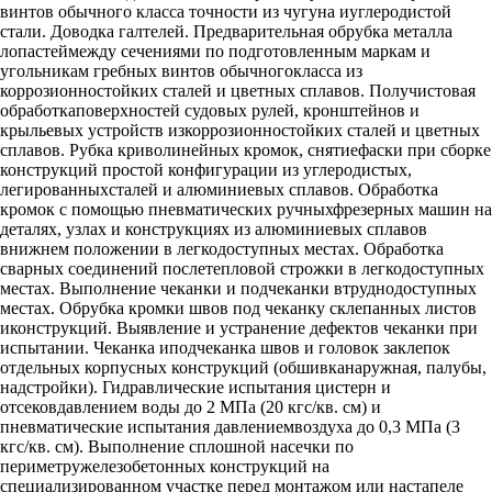
винтов обычного класса точности из чугуна иуглеродистой
стали. Доводка галтелей. Предварительная обрубка металла
лопастеймежду сечениями по подготовленным маркам и
угольникам гребных винтов обычногокласса из
коррозионностойких сталей и цветных сплавов. Получистовая
обработкаповерхностей судовых рулей, кронштейнов и
крыльевых устройств изкоррозионностойких сталей и цветных
сплавов. Рубка криволинейных кромок, снятиефаски при сборке
конструкций простой конфигурации из углеродистых,
легированныхсталей и алюминиевых сплавов. Обработка
кромок с помощью пневматических ручныхфрезерных машин на
деталях, узлах и конструкциях из алюминиевых сплавов
внижнем положении в легкодоступных местах. Обработка
сварных соединений послетепловой строжки в легкодоступных
местах. Выполнение чеканки и подчеканки втруднодоступных
местах. Обрубка кромки швов под чеканку склепанных листов
иконструкций. Выявление и устранение дефектов чеканки при
испытании. Чеканка иподчеканка швов и головок заклепок
отдельных корпусных конструкций (обшивканаружная, палубы,
надстройки). Гидравлические испытания цистерн и
отсековдавлением воды до 2 МПа (20 кгс/кв. см) и
пневматические испытания давлениемвоздуха до 0,3 МПа (3
кгс/кв. см). Выполнение сплошной насечки по
периметружелезобетонных конструкций на
специализированном участке перед монтажом или настапеле