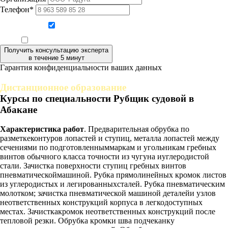
Телефон*
Даю согласие на обработку персональных данных
Ознакомлен, что формат обучения заочный, без отрыва от производства
Получить консультацию эксперта
в течение 5 минут
Гарантия конфиденциальности ваших данных
Дистанционное образование
Курсы по специальности Рубщик судовой в
Абакане
Характеристика работ
. Предварительная обрубка по
разметкеконтуров лопастей и ступиц, металла лопастей между
сечениями по подготовленныммаркам и угольникам гребных
винтов обычного класса точности из чугуна иуглеродистой
стали. Зачистка поверхности ступиц гребных винтов
пневматическоймашиной. Рубка прямолинейных кромок листов
из углеродистых и легированныхсталей. Рубка пневматическим
молотком; зачистка пневматической машиной деталейи узлов
неответственных конструкций корпуса в легкодоступных
местах. Зачисткакромок неответственных конструкций после
тепловой резки. Обрубка кромки шва подчеканку