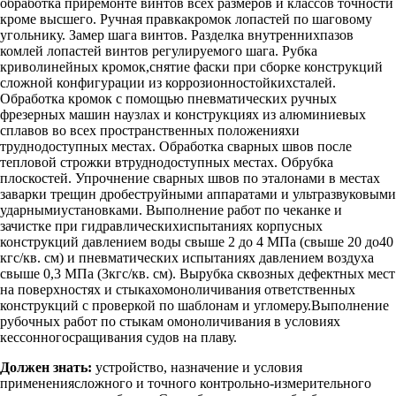
обработка приремонте винтов всех размеров и классов точности
кроме высшего. Ручная правкакромок лопастей по шаговому
угольнику. Замер шага винтов. Разделка внутреннихпазов
комлей лопастей винтов регулируемого шага. Рубка
криволинейных кромок,снятие фаски при сборке конструкций
сложной конфигурации из коррозионностойкихсталей.
Обработка кромок с помощью пневматических ручных
фрезерных машин наузлах и конструкциях из алюминиевых
сплавов во всех пространственных положенияхи
труднодоступных местах. Обработка сварных швов после
тепловой строжки втруднодоступных местах. Обрубка
плоскостей. Упрочнение сварных швов по эталонами в местах
заварки трещин дробеструйными аппаратами и ультразвуковыми
ударнымиустановками. Выполнение работ по чеканке и
зачистке при гидравлическихиспытаниях корпусных
конструкций давлением воды свыше 2 до 4 МПа (свыше 20 до40
кгс/кв. см) и пневматических испытаниях давлением воздуха
свыше 0,3 МПа (3кгс/кв. см). Вырубка сквозных дефектных мест
на поверхностях и стыкахомоноличивания ответственных
конструкций с проверкой по шаблонам и угломеру.Выполнение
рубочных работ по стыкам омоноличивания в условиях
кессонногосращивания судов на плаву.
Должен знать:
устройство, назначение и условия
применениясложного и точного контрольно-измерительного