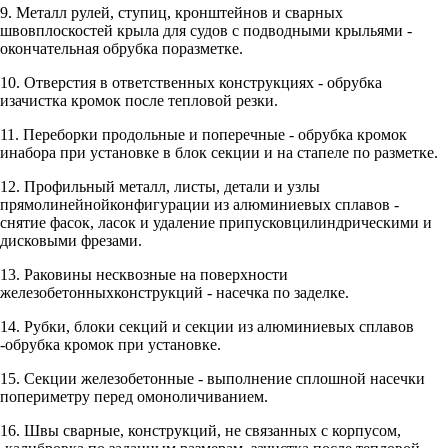
9. Металл рулей, ступиц, кронштейнов и сварных
швовплоскостей крыла для судов с подводными крыльями -
окончательная обрубка поразметке.
10. Отверстия в ответственных конструкциях - обрубка
изачистка кромок после тепловой резки.
11. Переборки продольные и поперечные - обрубка кромок
инабора при установке в блок секции и на стапеле по разметке.
12. Профильный металл, листы, детали и узлы
прямолинейнойконфигурации из алюминиевых сплавов -
снятие фасок, ласок и удаление припусковцилиндрическими и
дисковыми фрезами.
13. Раковины несквозные на поверхности
железобетонныхконструкций - насечка по заделке.
14. Рубки, блоки секций и секции из алюминиевых сплавов
-обрубка кромок при установке.
15. Секции железобетонные - выполнение сплошной насечки
попериметру перед омоноличиванием.
16. Швы сварные, конструкций, не связанных с корпусом,