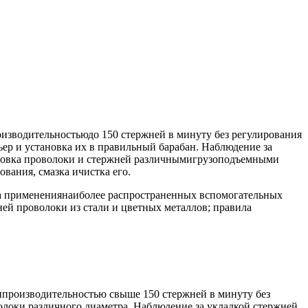
оизводительностьюдо 150 стержней в минуту без регулирования
ер и установка их в правильный барабан. Наблюдение за
ировка проволоки и стержней различнымигрузоподъемными
вания, смазка ичистка его.
ла применениянаиболее распространенных вспомогательных
ней проволоки из стали и цветных металлов; правила
иипроизводительностью свыше 150 стержней в минуту без
олоки различного диаметра. Наблюдение за укладкой стержней