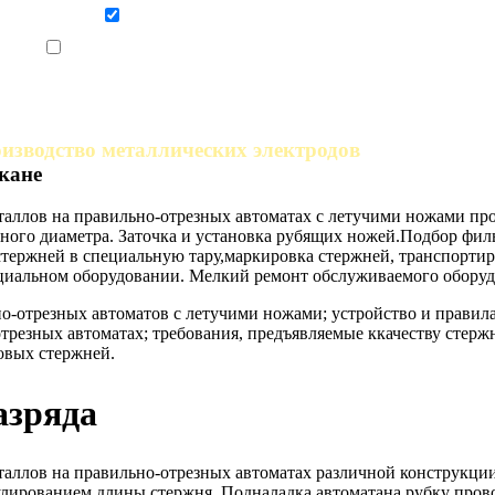
Даю согласие на обработку персональных данных
Ознакомлен, что формат обучения заочный, без отрыва от производства
изводство металлических электродов
кане
еталлов на правильно-отрезных автоматах с летучими ножами пр
ного диаметра. Заточка и установка рубящих ножей.Подбор филь
стержней в специальную тару,маркировка стержней, транспорт
циальном оборудовании. Мелкий ремонт обслуживаемого оборудо
о-отрезных автоматов с летучими ножами; устройство и прави
трезных автоматах; требования, предъявляемые ккачеству стерж
овых стержней.
азряда
еталлов на правильно-отрезных автоматах различной конструкц
улированием длины стержня. Подналадка автоматана рубку пров