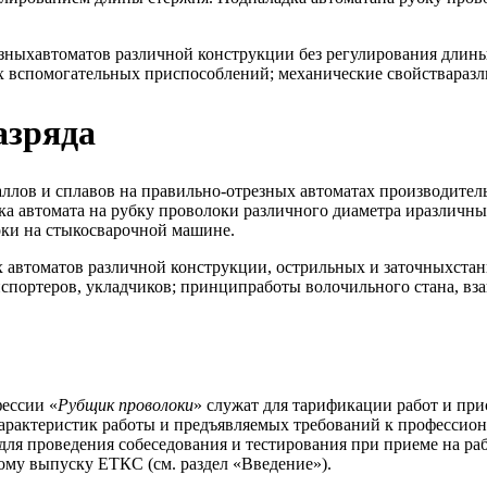
зныхавтоматов различной конструкции без регулирования длины 
х вспомогательных приспособлений; механические свойстваразл
азряда
таллов и сплавов на правильно-отрезных автоматах производит
ка автомата на рубку проволоки различного диаметра иразличны
оки на стыкосварочной машине.
х автоматов различной конструкции, острильных и заточныхста
портеров, укладчиков; принципработы волочильного стана, вза
ессии «
Рубщик проволоки
» служат для тарификации работ и при
арактеристик работы и предъявляемых требований к профессион
для проведения собеседования и тестирования при приеме на ра
ому выпуску ЕТКС (см. раздел «Введение»).