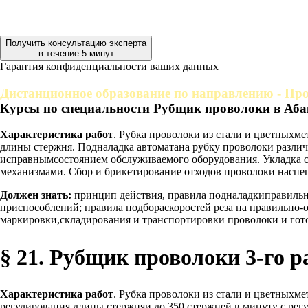
Получить консультацию эксперта
в течение 5 минут
Гарантия конфиденциальности ваших данных
Дистанционное образование по направлению - Про
Курсы по специальности Рубщик проволоки в Аба
Характеристика работ
. Рубка проволоки из стали и цветныхм
длины стержня. Подналадка автоматана рубку проволоки различ
исправнымсостоянием обслуживаемого оборудования. Укладка 
механизмами. Сбор и брикетирование отходов проволоки наспе
Должен знать:
принцип действия, правила подналадкиправильн
приспособлений; правила подбораскоростей реза на правильно-о
маркировки,складирования и транспортировки проволоки и гот
§ 21. Рубщик проволоки 3-го р
Характеристика работ
. Рубка проволоки из стали и цветныхм
регулирования длины стержняи до 350 стержней в минуту с рег