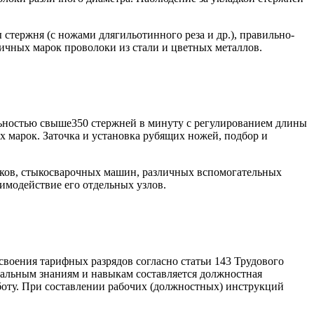
стержня (с ножами длягильотинного реза и др.), правильно-
ичных марок проволоки из стали и цветных металлов.
ельностью свыше350 стержней в минуту с регулированием длины
х марок. Заточка и установка рубящих ножей, подбор и
нков, стыкосварочных машин, различных вспомогательных
имодействие его отдельных узлов.
своения тарифных разрядов согласно статьи 143 Трудового
альным знаниям и навыкам составляется должностная
боту. При составлении рабочих (должностных) инструкций