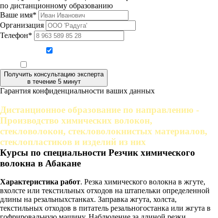
по дистанционному образованию
Ваше имя*
Организация
Телефон*
Даю согласие на обработку персональных данных
Ознакомлен, что формат обучения заочный, без отрыва от производства
Получить консультацию эксперта
в течение 5 минут
Гарантия конфиденциальности ваших данных
Дистанционное образование по направлению -
Производство химических волокон,
стекловолокон, стекловолокнистых материалов,
стеклопластиков и изделий из них
Курсы по специальности Резчик химического
волокна в Абакане
Характеристика работ
. Резка химического волокна в жгуте,
вхолсте или текстильных отходов на штапельки определенной
длины на резальныхстанках. Заправка жгута, холста,
текстильных отходов в питатель резальногостанка или жгута в
гофрировальную машину. Наблюдение за длиной резки