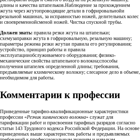
длины и качества штапельков.Наблюдение за прохождением
жгута через жгутопроводящие детали в гофрировальнойи
резальной машинах, за исправностью ножей, делительных колес
и своевременнойсменой ножей. Чистка спускной трубы.
Должен знать:
правила резки жгута на штапельки;
схемузаправки жгута в гофрировальную, резальную машину;
параметры режима резки жгутаи правила его регулирования;
устройство, принцип работы и правила
эксплуатацииобслуживаемого оборудования; физико-
механические свойства штапельного волокна;способы
получения штапелек определенной длины; требования,
предъявляемые кхимическому волокну; слесарное дело в объеме,
необходимом для работы.
Комментарии к профессии
Приведенные тарифно-квалификационные характеристики
профессии «
Резчик химического волокна
» служат для
тарификации работ и присвоения тарифных разрядов согласно
статьи 143 Трудового кодекса Российской Федерации. На основе
приведенных выше характеристик работы и предъявляемых
требований к профессиональным знаниям и навыкам