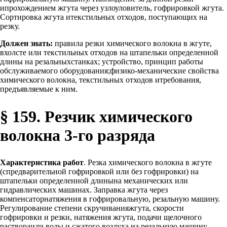
ипрохождением жгута через узлоуловитель, гофрировкой жгута.
Сортировка жгута итекстильных отходов, поступающих на
резку.
Должен знать:
правила резки химического волокна в жгуте,
вхолсте или текстильных отходов на штапельки определенной
длины на резальныхстанках; устройство, принцип работы
обслуживаемого оборудования;физико-механические свойства
химического волокна, текстильных отходов итребования,
предъявляемые к ним.
§ 159. Резчик химического
волокна 3-го разряда
Характеристика работ
. Резка химического волокна в жгуте
(спредварительной гофрировкой или без гофрировки) на
штапельки определенной длинына механических или
гидравлических машинах. Заправка жгута через
компенсаторнатяжения в гофрировальную, резальную машину.
Регулирование степени скручиванияжгута, скорости
гофрировки и резки, натяжения жгута, подачи щелочного
раствораили воды и сжатого воздуха на резальную машину,