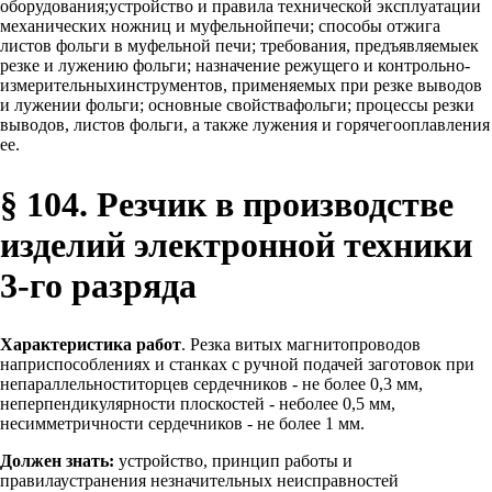
оборудования;устройство и правила технической эксплуатации
механических ножниц и муфельнойпечи; способы отжига
листов фольги в муфельной печи; требования, предъявляемыек
резке и лужению фольги; назначение режущего и контрольно-
измерительныхинструментов, применяемых при резке выводов
и лужении фольги; основные свойствафольги; процессы резки
выводов, листов фольги, а также лужения и горячегооплавления
ее.
§ 104. Резчик в производстве
изделий электронной техники
3-го разряда
Характеристика работ
. Резка витых магнитопроводов
наприспособлениях и станках с ручной подачей заготовок при
непараллельноститорцев сердечников - не более 0,3 мм,
неперпендикулярности плоскостей - неболее 0,5 мм,
несимметричности сердечников - не более 1 мм.
Должен знать:
устройство, принцип работы и
правилаустранения незначительных неисправностей