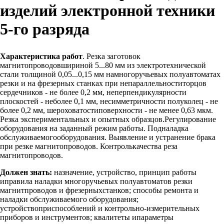
изделий электронной техники
5-го разряда
Характеристика работ
. Резка заготовок
магнитопроводовшириной 5...80 мм из электротехнической
стали толщиной 0,05...0,15 мм намногоручьевых полуавтоматах
резки и на фрезерных станках при непараллельноститорцов
сердечников - не более 0,2 мм, неперпендикулярности
плоскостей - неболее 0,1 мм, несимметричности полуколец - не
более 0,2 мм, шероховатостиповерхности - не менее 0,63 мкм.
Резка экспериментальных и опытных образцов.Регулирование
оборудования на заданный режим работы. Подналадка
обслуживаемогооборудования. Выявление и устранение брака
при резке магнитопроводов. Контролькачества реза
магнитопроводов.
Должен знать:
назначение, устройство, принцип работы
иправила наладки многоручьевых полуавтоматов резки
магнитпроводов и фрезерныхстанков; способы ремонта и
наладки обслуживаемого оборудования;
устройствоприспособлений и контрольно-измерительных
приборов и инструментов; квалитеты ипараметры