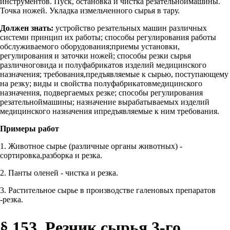
инструментов. Пуск, остановка и чистка резательноймашины.
Точка ножей. Укладка измельченного сырья в тару.
Должен знать:
устройство резательных машин различных
системи принцип их работы; способы регулирования работы
обслуживаемого оборудования;приемы установки,
регулирования и заточки ножей; способы резки сырья
различноговида и полуфабрикатов изделий медицинского
назначения; требования,предъявляемые к сырью, поступающему
на резку; виды и свойства полуфабрикатовмедицинского
назначения, подвергаемых резке; способы регулирования
резательноймашины; назначение вырабатываемых изделий
медицинского назначения ипредъявляемые к ним требования.
Примеры работ
1. Животное сырье (различные органы животных) -
сортировка,разборка и резка.
2. Панты оленей - чистка и резка.
3. Растительное сырье в производстве галеновых препаратов
-резка.
§ 153. Резчик сырья 3-го