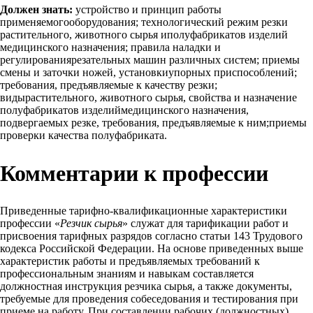
Должен знать:
устройство и принцип работы
применяемогооборудования; технологический режим резки
растительного, животного сырья иполуфабрикатов изделий
медицинского назначения; правила наладки и
регулированиярезательных машин различных систем; приемы
смены и заточки ножей, установкиупорных приспособлений;
требования, предъявляемые к качеству резки;
видырастительного, животного сырья, свойства и назначение
полуфабрикатов изделиймедицинского назначения,
подвергаемых резке, требования, предъявляемые к ним;приемы
проверки качества полуфабриката.
Комментарии к профессии
Приведенные тарифно-квалификационные характеристики
профессии «
Резчик сырья
» служат для тарификации работ и
присвоения тарифных разрядов согласно статьи 143 Трудового
кодекса Российской Федерации. На основе приведенных выше
характеристик работы и предъявляемых требований к
профессиональным знаниям и навыкам составляется
должностная инструкция резчика сырья, а также документы,
требуемые для проведения собеседования и тестирования при
приеме на работу. При составлении рабочих (должностных)