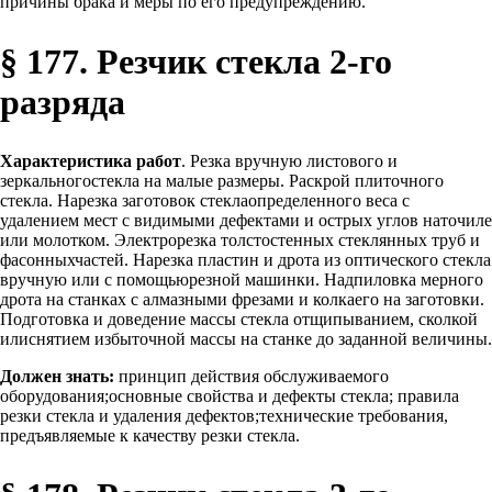
причины брака и меры по его предупреждению.
§ 177. Резчик стекла 2-го
разряда
Характеристика работ
. Резка вручную листового и
зеркальногостекла на малые размеры. Раскрой плиточного
стекла. Нарезка заготовок стеклаопределенного веса с
удалением мест с видимыми дефектами и острых углов наточиле
или молотком. Электрорезка толстостенных стеклянных труб и
фасонныхчастей. Нарезка пластин и дрота из оптического стекла
вручную или с помощьюрезной машинки. Надпиловка мерного
дрота на станках с алмазными фрезами и колкаего на заготовки.
Подготовка и доведение массы стекла отщипыванием, сколкой
илиснятием избыточной массы на станке до заданной величины.
Должен знать:
принцип действия обслуживаемого
оборудования;основные свойства и дефекты стекла; правила
резки стекла и удаления дефектов;технические требования,
предъявляемые к качеству резки стекла.