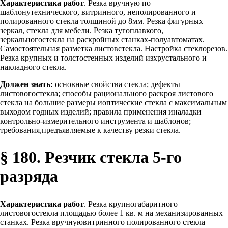
Характеристика работ
. Резка вручную по
шаблонутехнического, витринного, неполированного и
полированного стекла толщиной до 8мм. Резка фигурных
зеркал, стекла для мебели. Резка тугоплавкого,
зеркальногостекла на раскройных станках-полуавтоматах.
Самостоятельная разметка листовстекла. Настройка стеклорезов.
Резка крупных и толстостенных изделий изхрустального и
накладного стекла.
Должен знать:
основные свойства стекла; дефекты
листовогостекла; способы рационального раскроя листового
стекла на большие размеры иоптические стекла с максимальным
выходом годных изделий; правила применения иналадки
контрольно-измерительного инструмента и шаблонов;
требования,предъявляемые к качеству резки стекла.
§ 180. Резчик стекла 5-го
разряда
Характеристика работ
. Резка крупногабаритного
листовогостекла площадью более 1 кв. м на механизированных
станках. Резка вручнуювитринного полированного стекла