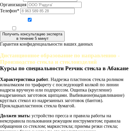
Организация
Телефон*
Даю согласие на обработку персональных данных
Ознакомлен, что формат обучения заочный, без отрыва от производства
Получить консультацию эксперта
в течение 5 минут
Гарантия конфиденциальности ваших данных
Дистанционное образование по направлению -
Производство стекла и стеклоизделий
Курсы по специальности Резчик стекла в Абакане
Характеристика работ
. Надрезка пластинок стекла роликом
илиалмазом по трафарету с последующей колкой по линии
надреза вручную или подпрессом. Ощипка (кругление)
надрезанных заготовок щипцами. Выбивание(выдавливание)
круглых стекол из надрезанных заготовок (бантов).
Прокладкапластинок стекла бумагой.
Должен знать:
устройство пресса и правила работы на
нем;правила пользования режущим инструментом; правила
обращения со стеклом; маркистекла; приемы резки стекла;