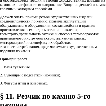
и бюстов.Заделка трещин и выбоин художественных изделий из
камня, их шлифование иполирование. Вощение деталей и камня
горячим и холодным способами.
Должен знать:
приемы резьбы художественных изделий
среднейсложности по камню; правила эксплуатации
обслуживаемого оборудования; состав,свойства и правила
приготовления всех видов мастик и шпаклевок;
геометрию,правильность заточки и способы термообработки
применяемого инструмента;свойства камней разных
месторождений и специфику их обработки;
техническиетребования, предъявляемые к художественным
изделиям из камня.
Примеры работ.
1. Вазы туалетные.
2. Сувениры с подсветкой (ночники).
3. Фигуры птиц и животных.
§ 11. Резчик по камню 5-го
разряда