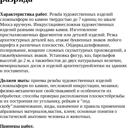
Характеристика работ
. Резьба художественных изделий
сложныхформ по камню твердостью до 7 единиц по шкале
Мооса вручную. Инкрустациянесложная художественных
изделий разными породами камня. Изготовление
простыхмозаичных фрагментов или деталей изделий. Резка
архитектурных деталей ваз, атакже буквенных знаков любого
шрифта в различных плоскостях. Обдирка,шлифование,
полирование, вощение сложных скульптурных произведений, а
такжебуквенных знаков. Установка фигур, ваз, барельефов
высотой до 2 м, а такжебюстов до двух натуральных величин,
мемориальных досок и изделий архитектурнойлепки на зданиях
и постаментах.
Должен знать:
приемы резьбы художественных изделий
сложныхформ по камню, несложной инкрустации, мозаики;
физико-механические свойствакамней и особенности их
обработки; способы проверки расположения плоскостейрезьбы
и их построения по угольнику, рейкам и "под
скобу";наименование, виды, назначение и правила применения
абразивных материалов,мастик, клеев; основные понятия о
пластической анатомии человека и животных.
Примеры работ.