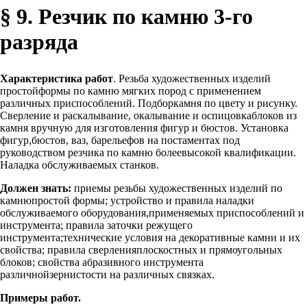
§ 9. Резчик по камню 3-го
разряда
Характеристика работ
. Резьба художественных изделий
простойформы по камню мягких пород с применением
различных приспособлений. Подборкамня по цвету и рисунку.
Сверление и раскалывание, окалывание и оспицовкаблоков из
камня вручную для изготовления фигур и бюстов. Установка
фигур,бюстов, ваз, барельефов на постаментах под
руководством резчика по камню болеевысокой квалификации.
Наладка обслуживаемых станков.
Должен знать:
приемы резьбы художественных изделий по
камнюпростой формы; устройство и правила наладки
обслуживаемого оборудования,применяемых приспособлений и
инструмента; правила заточки режущего
инструмента;технические условия на декоративные камни и их
свойства; правила сверленияплоскостных и прямоугольных
блоков; свойства абразивного инструмента
различнойзернистости на различных связках.
Примеры работ.