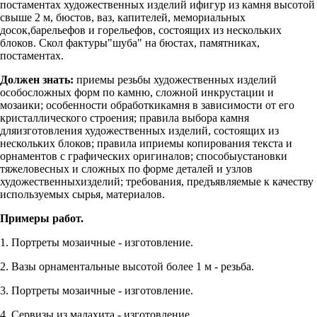
постаментах художественных изделий ифигур из камня высотой
свыше 2 м, бюстов, ваз, капителей, мемориальных
досок,барельефов и горельефов, состоящих из нескольких
блоков. Скол фактуры"шуба" на бюстах, памятниках,
постаментах.
Должен знать:
приемы резьбы художественных изделий
особосложных форм по камню, сложной инкрустации и
мозаики; особенности обработкикамня в зависимости от его
кристаллического строения; правила выбора камня
дляизготовления художественных изделий, состоящих из
нескольких блоков; правила иприемы копирования текста и
орнаментов с графических оригиналов; способыустановки
тяжеловесных и сложных по форме деталей и узлов
художественныхизделий; требования, предъявляемые к качеству
используемых сырья, материалов.
Примеры работ.
1. Портреты мозаичные - изготовление.
2. Вазы орнаментальные высотой более 1 м - резьба.
3. Портреты мозаичные - изготовление.
4. Сервизы из малахита - изготовление.