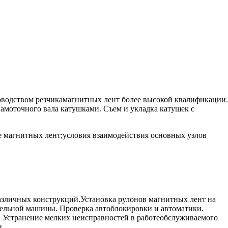
оводством резчикамагнитных лент более высокой квалификации.
амоточного вала катушками. Съем и укладка катушек с
 магнитных лент;условия взаимодействия основных узлов
азличных конструкций.Установка рулонов магнитных лент на
тельной машины. Проверка автоблокировки и автоматики.
т. Устранение мелких неисправностей в работеобслуживаемого
и.