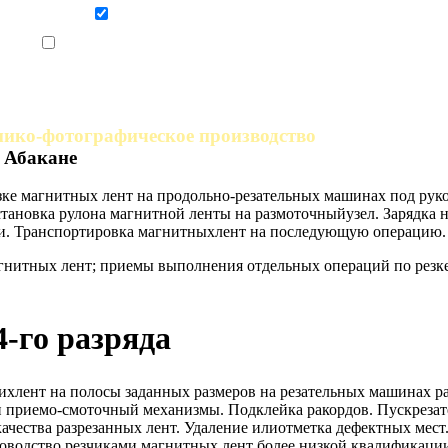
Даю согласие на обработку персональных данных
Ознакомлен, что формат обучения заочный, без отрыва от производства
мико-фотографическое производство
 Абакане
зке магнитных лент на продольно-резательных машинах под рук
ановка рулона магнитной ленты на размоточныйузел. Зарядка н
ки. Транспортировка магнитныхлент на последующую операцию.
нитных лент; приемы выполнения отдельных операций по резке
4-го разряда
ихлент на полосы заданных размеров на резательных машинах р
 и приемо-смоточный механизмы. Подклейка ракордов. Пускреза
качества разрезанных лент. Удаление илиотметка дефектных мес
оводство резчиками магнитных лент более низкой квалификаци