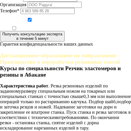
Организация
Телефон*
Даю согласие на обработку персональных данных
Ознакомлен, что формат обучения заочный, без отрыва от производства
Получить консультацию эксперта
в течение 5 минут
Гарантия конфиденциальности ваших данных
Дистанционное образование по направлению -
Производство и переработка резиновых смесей
Курсы по специальности Резчик эластомеров и
резины в Абакане
Характеристика работ
. Резка резиновых изделий по
заданномуразмеру специальным ножом на токарных или
специальных станках с точностью свыше0,3 мм или выполнение
операций только по растариванию каучука. Подбор шайб,подбор
и заточка резцов и ножей. Надевание заготовки на дорн и
закрепление ее впатроне станка. Пуск станка и резка заготовок в
соответствии с техническимитребованиями. По окончании
резки - остановка станка, снятие изделий с дорна
искладирование нарезанных изделий в тару.