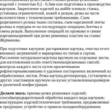
изделий с точностью 0,2 - 0,3мм или подготовка в производство
каучуков. Закрепление изделий на шайбе иливалу станка,
установка ограничителей, ножей и резцов, резка на части
всоответствии с техническими требованиями. Съем
разрезанного ролика ткани состанка, съем нарезанной ленты
ролика и передача ее на последующую операцию.Заточка и
смена резцов. Выполнение операций по промазке и связке
нарезанныхремней при резке ремневых пластин на станке
Журманова.
При подготовке каучуков: растаривание каучука, очистка егоот
внешних загрязнений и маркировка по типам и сортам.
Расслоение натуральногокаучука вручную на отдельные листы
для изготовления особо ответственныхрезиновых смесей;
контроль каждого листа путем просвечивания
рефлекторнымилампами и удаление посторонних включений из
обработанных листов. Резка каучука,регенератора, гуттаперчи и
других эластомеров вручную на куски установленныхразмеров
и различной конфигурации.
Должен знать:
приемы резки резиновых изделий;
способыпредварительной обработки каждого вида каучуков;
конструкцию изделий;технические требования, предъявляемые
к продукции; устройство и правила наладкиоборудования.