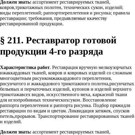
Должен знать:
ассортимент реставрируемых тканей,
ковров,трикотажных полотен, технических сукон, изделий;
виды переплетений; раппортпереплетения и рисунка; правила
реставрации; требования, предъявляемые ккачеству
реставрированной продукции.
§ 211. Реставратор готовой
продукции 4-го разряда
Характеристика работ
. Реставрация вручную мелкоузорчатых
ижаккардовых тканей, ковров и ковровых изделий со сложным
многоцветным рисункомжаккардового переплетения,
рисунчатого и жаккардового трикотажного полотна,рисунчатых
бельевых и перчаточных изделий, купонов и изделий верхнего
трикотажавсех видов, искусственного меха, каркасной ткани
для иглопробивных техническихсукон. Восстановление
раппорта переплетения и раппорта рисунка. Подбор пряжидля
реставрации по видам и цветам. Ликвидация затяжек, спусков
петель,прорывов. Транспортирование реставрированных тканей
и изделий.
Должен знать:
ассортимент реставрируемых тканей,