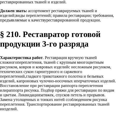
реставрированных тканей и изделий.
Должен знать:
ассортимент реставрируемых тканей и
изделий;виды переплетений; правила реставрации; требования,
предъявляемые к качествуреставрированной продукции.
§ 210. Реставратор готовой
продукции 3-го разряда
Характеристика работ
. Реставрация вручную тканей
сложногопереплетения, тканей с крупным многоцветным
рисунком, ковров и ковровых изделийс несложным рисунком,
технических сукон гарнитурного и саржевого
переплетений,гладкого трикотажного полотна и бельевых
изделий, капроновых чулочно-носочных иперчаточных изделий.
Восстановление при реставрации раппорта переплетения
илираппорта рисунка. Подбор пряжи для реставрации по видам
и цветам. Ликвидациязатяжек, спусков петель и прорывов.
Замена утолщенных и тонких нитей ссоблюдением рисунка
переплетения. Транспортирование реставрированных тканей
иизделий.