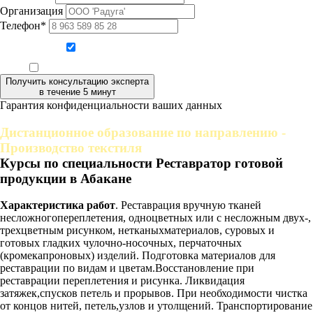
Организация
Телефон*
Даю согласие на обработку персональных данных
Ознакомлен, что формат обучения заочный, без отрыва от производства
Получить консультацию эксперта
в течение 5 минут
Гарантия конфиденциальности ваших данных
Дистанционное образование по направлению -
Производство текстиля
Курсы по специальности Реставратор готовой
продукции в Абакане
Характеристика работ
. Реставрация вручную тканей
несложногопереплетения, одноцветных или с несложным двух-,
трехцветным рисунком, нетканыхматериалов, суровых и
готовых гладких чулочно-носочных, перчаточных
(кромекапроновых) изделий. Подготовка материалов для
реставрации по видам и цветам.Восстановление при
реставрации переплетения и рисунка. Ликвидация
затяжек,спусков петель и прорывов. При необходимости чистка
от концов нитей, петель,узлов и утолщений. Транспортирование