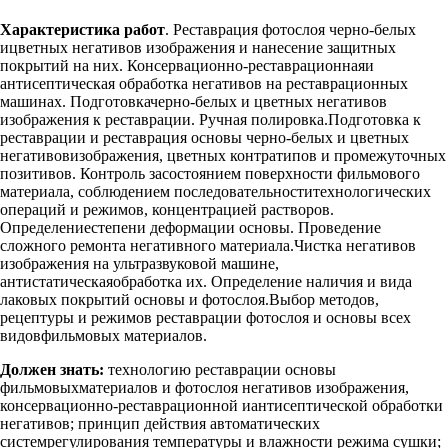
Характеристика работ
. Реставрация фотослоя черно-белых
ицветных негативов изображения и нанесение защитных
покрытий на них. Консервационно-реставрационнаяи
антисептическая обработка негативов на реставрационных
машинах. Подготовкачерно-белых и цветных негативов
изображения к реставрации. Ручная полировка.Подготовка к
реставрации и реставрация основы черно-белых и цветных
негативовизображения, цветных контратипов и промежуточных
позитивов. Контроль засостоянием поверхности фильмового
материала, соблюдением последовательноститехнологических
операций и режимов, концентрацией растворов.
Определениестепени деформации основы. Проведение
сложного ремонта негативного материала.Чистка негативов
изображения на ультразвуковой машине,
антистатическаяобработка их. Определение наличия и вида
лаковых покрытий основы и фотослоя.Выбор методов,
рецептуры и режимов реставрации фотослоя и основы всех
видовфильмовых материалов.
Должен знать:
технологию реставрации основы
фильмовыхматериалов и фотослоя негативов изображения,
консервационно-реставрационной иантисептической обработки
негативов; принцип действия автоматических
системрегулирования температуры и влажности режима сушки;