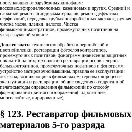
поступающих от зарубежных кинофирм:
восковых,эфироцеллюлозных, казеиновых и других. Средний и
сложный ремонт исходныхматериалов, ремонт дефектных
перфораций, переделка грубых покоробленныхнакладок, ручная
чистка масла, пленки, налетов. Чистка
фильмокопий,контратипов, промежуточных позитивов на
ультразвуковой машине.
Должен знать:
технологию обработки черно-белой и
цветнойпленки, реставрации фотослоя контратипов,
промежуточных позитивов, фонограмм инанесения защитных
покрытий на них; технологию реставрации основы черно-
белыхконтратипов, промежуточных позитивов и фонограмм;
устройство матировочноймашины, правила ее эксплуатации;
дефекты, возникающие в фильмовых материалах впроцессе
эксплуатации и реставрации; общие сведения о гидротипной
печати;методы определения фильмокопий по способу
формирования цветного изображения(гидротипные,
многослойные, вирированные).
§ 123. Реставратор фильмовых
материалов 5-го разряда