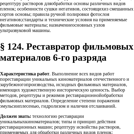
рецептуру растворов дляобработки основы различных видов
пленок; особенности сушки негативов, состоящихиз смешанных
сортов основы; правила ручной полировки фотослоя
негативов;стандарты и технические условия на применяемые
фильмовые материалы; назначениеосновных узлов
ультразвуковой машины.
§ 124. Реставратор фильмовых
материалов 6-го разряда
Характеристика работ
. Выполнение всех видов работ
пореставрации уникальных киноматериалов отечественного и
зарубежногопроизводства, исходных фильмовых материалов,
имеющих художественную иисторическую ценность. Выбор
методов, рецептуры и режимов реставрационнойобработки
фильмовых материалов. Определение степени поражения
эмульсииплесенью, гидролизом и наличия отслаиваний.
Должен знать:
технологию реставрации
уникальныхкиноматериалов; типы и принцип действия
реставрационных машин; рецептуру исвойства растворов,
применяемых для обработки различных видов пленок;