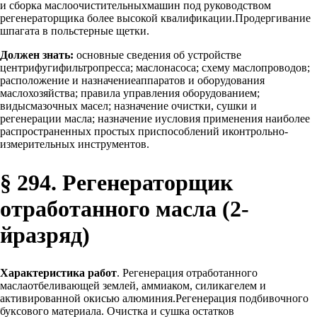
и сборка маслоочистительныхмашин под руководством
регенераторщика более высокой квалификации.Продергивание
шпагата в польстерные щетки.
Должен знать:
основные сведения об устройстве
центрифугифильтропресса; маслонасоса; схему маслопроводов;
расположение и назначениеаппаратов и оборудования
маслохозяйства; правила управления оборудованием;
видысмазочных масел; назначение очистки, сушки и
регенерации масла; назначение иусловия применения наиболее
распространенных простых приспособлений иконтрольно-
измерительных инструментов.
§ 294. Регенераторщик
отработанного масла (2-
йразряд)
Характеристика работ
. Регенерация отработанного
маслаотбеливающей землей, аммиаком, силикагелем и
активированной окисью алюминия.Регенерация подбивочного
буксового материала. Очистка и сушка остатков