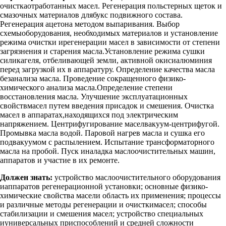
очисткаотработанных масел. Регенерация польстерных щеток и
смазочных материалов длябукс подвижного состава.
Регенерация ацетона методом выпаривания. Выбор
схемыоборудования, необходимых материалов и установление
режима очистки ирегенерации масел в зависимости от степени
загрязнения и старения масла.Установление режима сушки
силикагеля, отбеливающей земли, активной окисиалюминия
перед загрузкой их в аппаратуру. Определение качества масла
безанализа масла. Проведение сокращенного физико-
химического анализа масла.Определение степени
восстановления масла. Улучшение эксплуатационных
свойствмасел путем введения присадок и смешения. Очистка
масел в аппаратах,находящихся под электрическим
напряжением. Центрифугирование маселвакуум-центрифугой.
Промывка масла водой. Паровой нагрев масла и сушка его
подвакуумом с распылением. Испытание трансформаторного
масла на пробой. Пуск иналадка маслоочистительных машин,
аппаратов и участие в их ремонте.
Должен знать:
устройство маслоочистительного оборудования
иаппаратов регенерационной установки; основные физико-
химические свойства масели область их применения; процессы
и различные методы регенерации и очисткимасел; способы
стабилизации и смешения масел; устройство специальных
иуниверсальных приспособлений и средней сложности