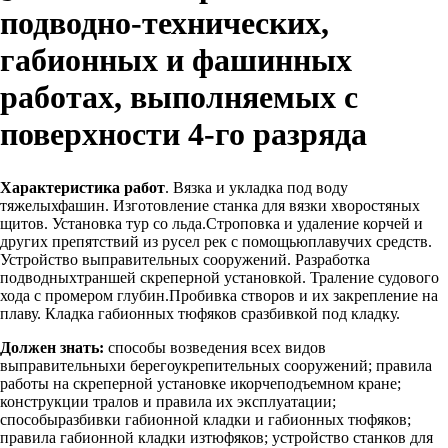
подводно-технических,
габионных и фашинных
работах, выполняемых с
поверхности 4-го разряда
Характеристика работ
. Вязка и укладка под воду
тяжелыхфашин. Изготовление станка для вязки хворостяных
щитов. Установка тур со льда.Строповка и удаление корчей и
других препятствий из русел рек с помощьюплавучих средств.
Устройство выправительных сооружений. Разработка
подводныхтраншей скреперной установкой. Траление судового
хода с промером глубин.Пробивка створов и их закрепление на
плаву. Кладка габионных тюфяков сразбивкой под кладку.
Должен знать:
способы возведения всех видов
выправительныхи берегоукрепительных сооружений; правила
работы на скреперной установке икорчеподъемном кране;
конструкции тралов и правила их эксплуатации;
способыразбивки габионной кладки и габионных тюфяков;
правила габионной кладки изтюфяков; устройство станков для