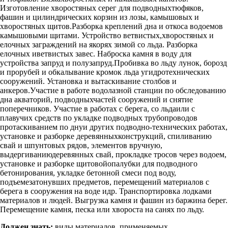
Изготовление хворостяных серег для подводныхтюфяков,
фашин и цилиндрических корзин из лозы, камышовых и
хворостяных щитов.Разборка креплений дна и откоса водоемов
камышовыми щитами. Устройство ветвистых,хворостяных и
елочных заграждений на якорях зимой со льда. Разборка
елочных иветвистых завес. Наброска камня в воду для
устройства запруд и полузапруд.Пробивка во льду лунок, борозд
и прорубей и обкалывание кромок льда угидротехнических
сооружений. Установка и вытаскивание столбов и
анкеров.Участие в работе водолазной станции по обследованию
дна акваторий, подводныхчастей сооружений и снятие
поперечников. Участие в работах с берега, со льдаили с
плавучих средств по укладке подводных трубопроводов
протаскиванием по днуи других подводно-технических работах,
установке и разборке деревянныхконструкций, спиливанию
свай и шпунтовых рядов, элементов вручную,
выдергиваниюдеревянных свай, прокладке тросов через водоем,
установке и разборке щитовойопалубки для подводного
бетонирования, укладке бетонной смеси под воду,
подъемезатонувших предметов, перемещений материалов с
берега в сооружения на воде идр. Транспортировка лодками
материалов и людей. Выгрузка камня и фашин из баржина берег.
Перемещение камня, песка или хвороста на санях по льду.
Должен знать:
виды материалов, применяемых