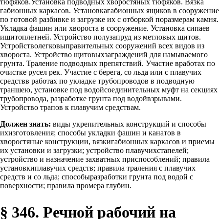
тюфяков.Установка подводных хворостяных тюфяков. Вязка
габионных каркасов. Установкагабионных ящиков в сооружение
по готовой разбивке и загрузке их с отборкой поразмерам камня.
Укладка фашин или хвороста в сооружение. Установка сипаев
ищитоплетней. Устройство полузапруд из метловых щитов.
Устройстволегковыправительных сооружений всех видов из
хвороста. Устройство щитовыхзаграждений для намываемого
грунта. Траление подводных препятствий. Участие вработах по
очистке русел рек. Участие с берега, со льда или с плавучих
средствв работах по укладке трубопроводов в подводную
траншею, установке под водойсоединительных муфт на секциях
трубопровода, разработке грунта под водойвзрывами.
Устройство трапов к плавучим средствам.
Должен знать:
виды укрепительных конструкций и способы
ихизготовления; способы укладки фашин и канатов в
хворостяные конструкции, вязкигабионных каркасов и приемы
их установки и загрузки; устройство плавучихстапелей;
устройство и назначение захватных приспособлений; правила
установкиплавучих средств; правила траления с плавучих
средств и со льда; способыразработки грунта под водой с
поверхности; правила промера глубин.
§ 346. Речной рабочий на