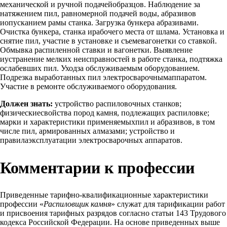
механической и ручной подачейобразцов. Наблюдение за
натяжением пил, равномерной подачей воды, абразивов
иопусканием рамы станка. Загрузка бункера абразивами.
Очистка бункера, станка ирабочего места от шлама. Установка и
снятие пил, участие в установке и съемевагонетки со ставкой.
Обмывка распиленной ставки и вагонетки. Выявление
иустранение мелких неисправностей в работе станка, подтяжка
ослабевших пил. Уходза обслуживаемым оборудованием.
Подрезка выработанных пил электросварочнымаппаратом.
Участие в ремонте обслуживаемого оборудования.
Должен знать:
устройство распиловочных станков;
физическиесвойства пород камня, подлежащих распиловке;
марки и характеристики применяемыхпил и абразивов, в том
числе пил, армированных алмазами; устройство и
правилаэксплуатации электросварочных аппаратов.
Комментарии к профессии
Приведенные тарифно-квалификационные характеристики
профессии «
Распиловщик камня
» служат для тарификации работ
и присвоения тарифных разрядов согласно статьи 143 Трудового
кодекса Российской Федерации. На основе приведенных выше