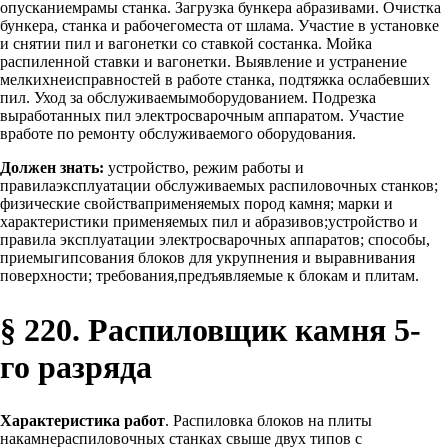
опусканиемрамы станка. Загрузка бункера абразивами. Очистка
бункера, станка и рабочегоместа от шлама. Участие в установке
и снятии пил и вагонетки со ставкой состанка. Мойка
распиленной ставки и вагонетки. Выявление и устранение
мелкихнеисправностей в работе станка, подтяжка ослабевших
пил. Уход за обслуживаемымоборудованием. Подрезка
выработанных пил электросварочным аппаратом. Участие
вработе по ремонту обслуживаемого оборудования.
Должен знать:
устройство, режим работы и
правилаэксплуатации обслуживаемых распиловочных станков;
физические свойстваприменяемых пород камня; марки и
характеристики применяемых пил и абразивов;устройство и
правила эксплуатации электросварочных аппаратов; способы,
приемыгипсования блоков для укрупнения и выравнивания
поверхности; требования,предъявляемые к блокам и плитам.
§ 220. Распиловщик камня 5-
го разряда
Характеристика работ
. Распиловка блоков на плиты
накамнераспиловочных станках свыше двух типов с