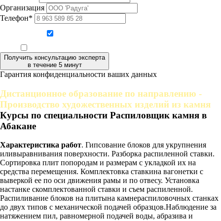
Организация
Телефон*
Даю согласие на обработку персональных данных
Ознакомлен, что формат обучения заочный, без отрыва от производства
Получить консультацию эксперта
в течение 5 минут
Гарантия конфиденциальности ваших данных
Дистанционное образование по направлению -
Производство художественных изделий из камня
Курсы по специальности Распиловщик камня в
Абакане
Характеристика работ
. Гипсование блоков для укрупнения
иливыравнивания поверхности. Разборка распиленной ставки.
Сортировка плит попородам и размерам с укладкой их на
средства перемещения. Комплектовка ставкина вагонетки с
выверкой ее по оси движения рамы и по отвесу. Установка
настанке скомплектованной ставки и съем распиленной.
Распиливание блоков на плитына камнераспиловочных станках
до двух типов с механической подачей образцов.Наблюдение за
натяжением пил, равномерной подачей воды, абразива и