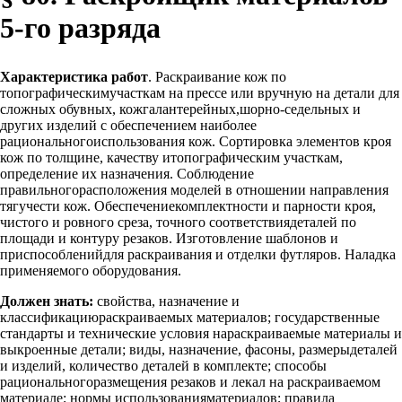
5-го разряда
Характеристика работ
. Раскраивание кож по
топографическимучасткам на прессе или вручную на детали для
сложных обувных, кожгалантерейных,шорно-седельных и
других изделий с обеспечением наиболее
рациональногоиспользования кож. Сортировка элементов кроя
кож по толщине, качеству итопографическим участкам,
определение их назначения. Соблюдение
правильногорасположения моделей в отношении направления
тягучести кож. Обеспечениекомплектности и парности кроя,
чистого и ровного среза, точного соответствиядеталей по
площади и контуру резаков. Изготовление шаблонов и
приспособленийдля раскраивания и отделки футляров. Наладка
применяемого оборудования.
Должен знать:
свойства, назначение и
классификациюраскраиваемых материалов; государственные
стандарты и технические условия нараскраиваемые материалы и
выкроенные детали; виды, назначение, фасоны, размерыдеталей
и изделий, количество деталей в комплекте; способы
рациональногоразмещения резаков и лекал на раскраиваемом
материале; нормы использованияматериалов; правила