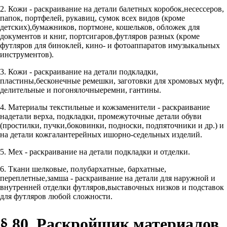
2. Кожи - раскраивание на детали балетных коробок,несессеров,
папок, портфелей, рукавиц, сумок всех видов (кроме
детских),бумажников, портмоне, кошельков, обложек для
документов и книг, портсигаров,футляров разных (кроме
футляров для биноклей, кино- и фотоаппаратов имузыкальных
инструментов).
3. Кожи - раскраивание на детали подкладки,
пластины,бесконечные ремешки, заготовки для хромовых муфт,
делительные и погонялочныеремни, гантины.
4. Материалы текстильные и кожзаменители - раскраивание
надетали верха, подкладки, промежуточные детали обуви
(простилки, пучки,боковинки, подноски, подпяточники и др.) и
на детали кожгалантерейных ишорно-седельных изделий.
5. Мех - раскраивание на детали подкладки и отделки.
6. Ткани шелковые, полубархатные, бархатные,
переплетные,замша - раскраивание на детали для наружной и
внутренней отделки футляров,выставочных низков и подставок
для футляров любой сложности.
§ 80. Раскройщик материалов