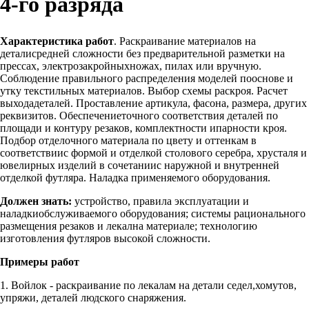
4-го разряда
Характеристика работ
. Раскраивание материалов на
деталисредней сложности без предварительной разметки на
прессах, электрозакройныхножах, пилах или вручную.
Соблюдение правильного распределения моделей пооснове и
утку текстильных материалов. Выбор схемы раскроя. Расчет
выходадеталей. Проставление артикула, фасона, размера, других
реквизитов. Обеспечениеточного соответствия деталей по
площади и контуру резаков, комплектности ипарности кроя.
Подбор отделочного материала по цвету и оттенкам в
соответствиис формой и отделкой столового серебра, хрусталя и
ювелирных изделий в сочетаниис наружной и внутренней
отделкой футляра. Наладка применяемого оборудования.
Должен знать:
устройство, правила эксплуатации и
наладкиобслуживаемого оборудования; системы рационального
размещения резаков и лекална материале; технологию
изготовления футляров высокой сложности.
Примеры работ
1. Войлок - раскраивание по лекалам на детали седел,хомутов,
упряжи, деталей людского снаряжения.