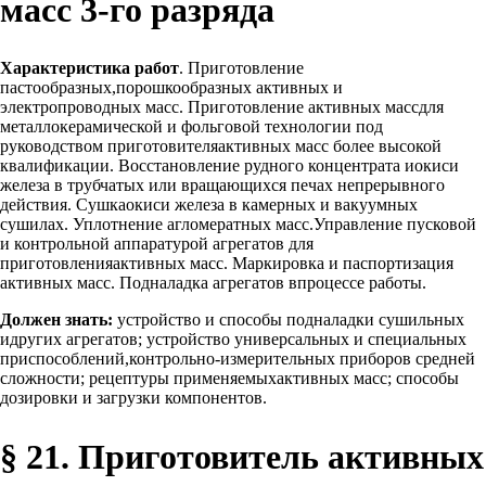
масс 3-го разряда
Характеристика работ
. Приготовление
пастообразных,порошкообразных активных и
электропроводных масс. Приготовление активных массдля
металлокерамической и фольговой технологии под
руководством приготовителяактивных масс более высокой
квалификации. Восстановление рудного концентрата иокиси
железа в трубчатых или вращающихся печах непрерывного
действия. Сушкаокиси железа в камерных и вакуумных
сушилах. Уплотнение агломератных масс.Управление пусковой
и контрольной аппаратурой агрегатов для
приготовленияактивных масс. Маркировка и паспортизация
активных масс. Подналадка агрегатов впроцессе работы.
Должен знать:
устройство и способы подналадки сушильных
идругих агрегатов; устройство универсальных и специальных
приспособлений,контрольно-измерительных приборов средней
сложности; рецептуры применяемыхактивных масс; способы
дозировки и загрузки компонентов.
§ 21. Приготовитель активных