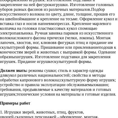
закрепление на ней фигурокигрушки. Изготовление головных
уборов разных фасонов из различных материалов.Подбор
искусственного волокна по цвету, длине, толщине, прошив его
на швейноймашине и крепление на тесьме. Оформление кукол и
вставка глаз и носов напневмопрессах. Крепление марлевого
колпачка на головки пластмассовых кукол спомощью
электропаяльника. Ручная завивка париков из искусственного
волокнасложного фасона прически (челки, локоны). Монтаж
лапочек, хвостов, ног, клювовв фигурках птиц и придание им
скульптурной формы. Пришивание или приклеиваниеподошв к
конечностям зверей и животных с выправкой формы. Одевание
образныхигрушек. Изготовление подставки для закрепления
игрушек. Придание игрушкескульптурной формы.
Должен знать:
режимы сушки; стиль и характер одежды
длякукол различных национальностей; свойства и методы
обработки капронового волокна;скульптурную форму игрушек;
устройство и правила эксплуатации обслуживаемыхмашин;
требования, предъявляемые к качеству материалов и готовых
игрушек;технические условия на материалы и готовые изделия.
Примеры работ
1. Игрушки зверей, животных, птиц, фруктов,
овощей,сказочных персонажей - оформление, монтаж.