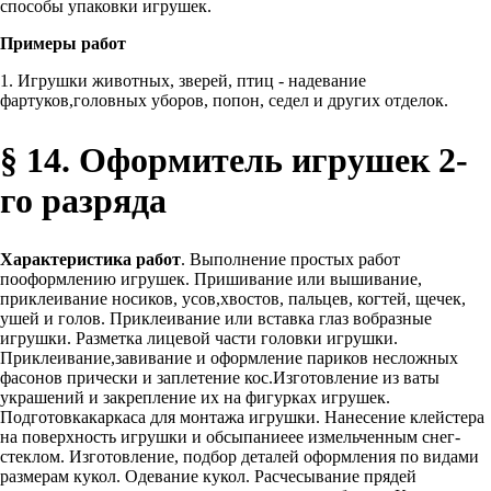
способы упаковки игрушек.
Примеры работ
1. Игрушки животных, зверей, птиц - надевание
фартуков,головных уборов, попон, седел и других отделок.
§ 14. Оформитель игрушек 2-
го разряда
Характеристика работ
. Выполнение простых работ
пооформлению игрушек. Пришивание или вышивание,
приклеивание носиков, усов,хвостов, пальцев, когтей, щечек,
ушей и голов. Приклеивание или вставка глаз вобразные
игрушки. Разметка лицевой части головки игрушки.
Приклеивание,завивание и оформление париков несложных
фасонов прически и заплетение кос.Изготовление из ваты
украшений и закрепление их на фигурках игрушек.
Подготовкакаркаса для монтажа игрушки. Нанесение клейстера
на поверхность игрушки и обсыпаниеее измельченным снег-
стеклом. Изготовление, подбор деталей оформления по видами
размерам кукол. Одевание кукол. Расчесывание прядей