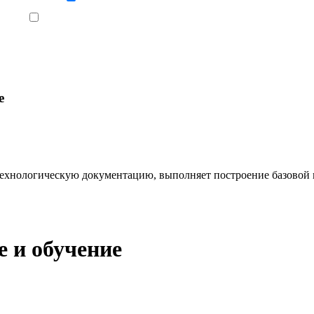
Ознакомлен, что формат обучения заочный, без отрыва от производства
е
 технологическую документацию, выполняет построение базовой 
 и обучение