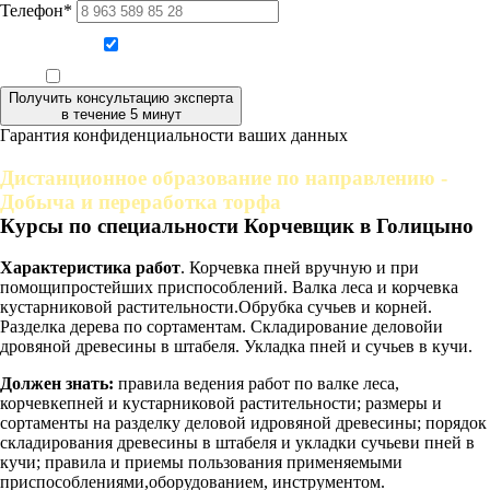
Телефон*
Даю согласие на обработку персональных данных
Ознакомлен, что формат обучения заочный, без отрыва от производства
Получить консультацию эксперта
в течение 5 минут
Гарантия конфиденциальности ваших данных
Дистанционное образование по направлению -
Добыча и переработка торфа
Курсы по специальности Корчевщик в Голицыно
Характеристика работ
. Корчевка пней вручную и при
помощипростейших приспособлений. Валка леса и корчевка
кустарниковой растительности.Обрубка сучьев и корней.
Разделка дерева по сортаментам. Складирование деловойи
дровяной древесины в штабеля. Укладка пней и сучьев в кучи.
Должен знать:
правила ведения работ по валке леса,
корчевкепней и кустарниковой растительности; размеры и
сортаменты на разделку деловой идровяной древесины; порядок
складирования древесины в штабеля и укладки сучьеви пней в
кучи; правила и приемы пользования применяемыми
приспособлениями,оборудованием, инструментом.