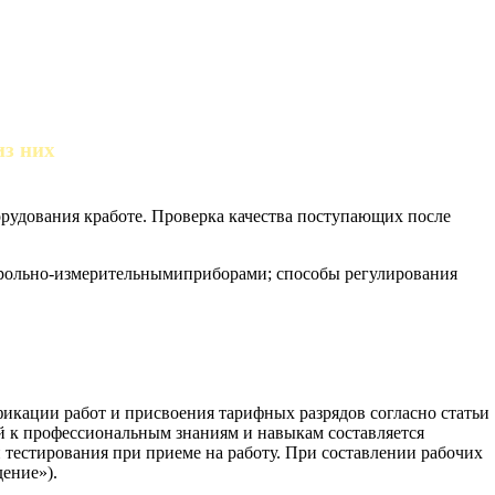
из них
орудования кработе. Проверка качества поступающих после
трольно-измерительнымиприборами; способы регулирования
фикации работ и присвоения тарифных разрядов согласно статьи
й к профессиональным знаниям и навыкам составляется
 тестирования при приеме на работу. При составлении рабочих
ение»).