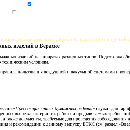
Даю согласие на обработку персональных данных
Ознакомлен, что формат обучения заочный, без отрыва от производства
изводство целлюлозы, бумаги, картона и изделий 
ных изделий в Бердске
умажных изделий на аппаратах различных типов. Подготовка об
о техническим условиям.
правила пользования воздушной и вакуумной системами и кон
ессии «
Прессовщик литых бумажных изделий
» служат для тари
еденных выше характеристик работы и предъявляемых требовани
а также документы, требуемые для проведения собеседования и
ния и рекомендации к данному выпуску ЕТКС (см. раздел «Введ