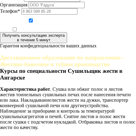
Организация
Телефон*
Даю согласие на обработку персональных данных
Ознакомлен, что формат обучения заочный, без отрыва от производства
Получить консультацию эксперта
в течение 5 минут
Гарантия конфиденциальности ваших данных
Дистанционное образование по направлению -
Жестяно-баночное и тубное производство
Курсы по специальности Сушильщик жести в
Ангарске
Характеристика работ
. Сушка или обжиг полос и листов
жестив тоннельных сушильных печах после нанесения печати
или лака. Накладываниелистов жести на дужки, транспортер
конвеерной сушильной печи или другиеустройства.
Наблюдение за приборами и контроль за температурой
сушильныхагрегатов и печей. Снятие листов и полос жести
после сушки с подсчетом иукладкой. Отбраковка листов и полос
жести по качеству.