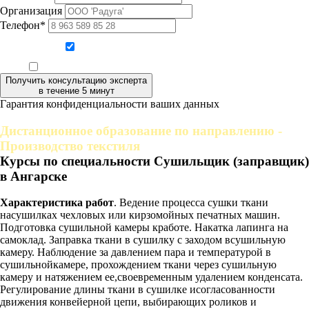
Организация
Телефон*
Даю согласие на обработку персональных данных
Ознакомлен, что формат обучения заочный, без отрыва от производства
Получить консультацию эксперта
в течение 5 минут
Гарантия конфиденциальности ваших данных
Дистанционное образование по направлению -
Производство текстиля
Курсы по специальности Сушильщик (заправщик)
в Ангарске
Характеристика работ
. Ведение процесса сушки ткани
насушилках чехловых или кирзомойных печатных машин.
Подготовка сушильной камеры кработе. Накатка лапинга на
самоклад. Заправка ткани в сушилку с заходом всушильную
камеру. Наблюдение за давлением пара и температурой в
сушильнойкамере, прохождением ткани через сушильную
камеру и натяжением ее,своевременным удалением конденсата.
Регулирование длины ткани в сушилке исогласованности
движения конвейерной цепи, выбирающих роликов и