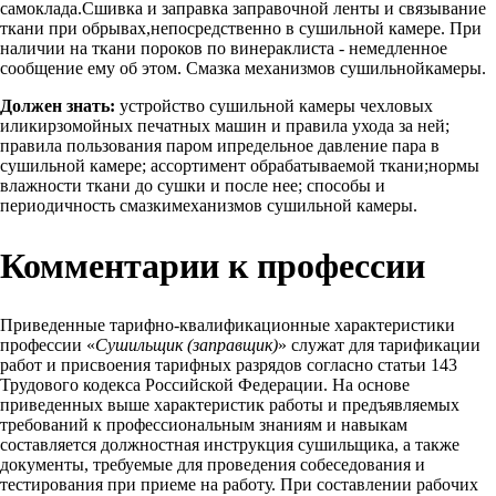
самоклада.Сшивка и заправка заправочной ленты и связывание
ткани при обрывах,непосредственно в сушильной камере. При
наличии на ткани пороков по винераклиста - немедленное
сообщение ему об этом. Смазка механизмов сушильнойкамеры.
Должен знать:
устройство сушильной камеры чехловых
иликирзомойных печатных машин и правила ухода за ней;
правила пользования паром ипредельное давление пара в
сушильной камере; ассортимент обрабатываемой ткани;нормы
влажности ткани до сушки и после нее; способы и
периодичность смазкимеханизмов сушильной камеры.
Комментарии к профессии
Приведенные тарифно-квалификационные характеристики
профессии «
Сушильщик (заправщик)
» служат для тарификации
работ и присвоения тарифных разрядов согласно статьи 143
Трудового кодекса Российской Федерации. На основе
приведенных выше характеристик работы и предъявляемых
требований к профессиональным знаниям и навыкам
составляется должностная инструкция сушильщика, а также
документы, требуемые для проведения собеседования и
тестирования при приеме на работу. При составлении рабочих