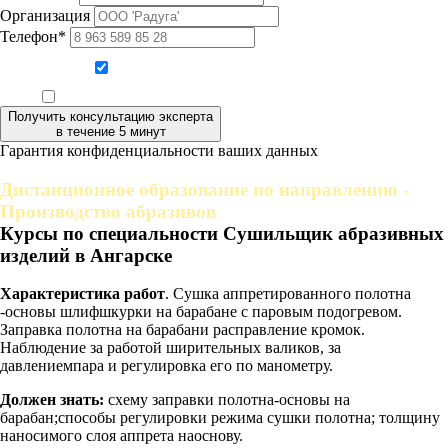
Организация
Телефон*
Даю согласие на обработку персональных данных
Ознакомлен, что формат обучения заочный, без отрыва от производства
Получить консультацию эксперта
в течение 5 минут
Гарантия конфиденциальности ваших данных
Дистанционное образование по направлению -
Производство абразивов
Курсы по специальности Сушильщик абразивных
изделий в Ангарске
Характеристика работ
. Сушка аппретированного полотна
-основы шлифшкурки на барабане с паровым подогревом.
Заправка полотна на барабани расправление кромок.
Наблюдение за работой ширительных валиков, за
давлениемпара и регулировка его по манометру.
Должен знать:
схему заправки полотна-основы на
барабан;способы регулировки режима сушки полотна; толщину
наносимого слоя аппрета наоснову.