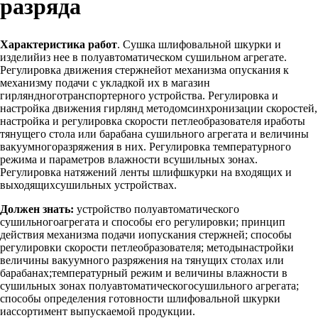
разряда
Характеристика работ
. Сушка шлифовальной шкурки и
изделийиз нее в полуавтоматическом сушильном агрегате.
Регулировка движения стержнейот механизма опускания к
механизму подачи с укладкой их в магазин
гирляндноготранспортерного устройства. Регулировка и
настройка движения гирлянд методомсинхронизации скоростей,
настройка и регулировка скорости петлеобразователя иработы
тянущего стола или барабана сушильного агрегата и величины
вакуумногоразряжения в них. Регулировка температурного
режима и параметров влажности всушильных зонах.
Регулировка натяжений ленты шлифшкурки на входящих и
выходящихсушильных устройствах.
Должен знать:
устройство полуавтоматического
сушильногоагрегата и способы его регулировки; принцип
действия механизма подачи иопускания стержней; способы
регулировки скорости петлеобразователя; методынастройки
величины вакуумного разряжения на тянущих столах или
барабанах;температурный режим и величины влажности в
сушильных зонах полуавтоматическогосушильного агрегата;
способы определения готовности шлифовальной шкурки
иассортимент выпускаемой продукции.