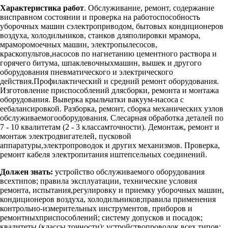
Характеристика работ
. Обслуживание, ремонт, содержание
висправном состоянии и проверка на работоспособность
уборочных машин сэлектроприводом, бытовых кондиционеров
воздуха, холодильников, станков дляполировки мрамора,
мраморомоечных машин, электропылесосов,
краскопультов,насосов по нагнетанию цементного раствора и
горячего битума, шпаклевочныхмашин, вышек и другого
оборудования пневматического и электрического
действия.Профилактический и средний ремонт оборудования.
Изготовление приспособлений длясборки, ремонта и монтажа
оборудования. Выверка крыльчатки вакуум-насоса с
еебалансировкой. Разборка, ремонт, сборка механических узлов
обслуживаемогооборудования. Слесарная обработка деталей по
7 - 10 квалитетам (2 - 3 классамточности). Демонтаж, ремонт и
монтаж электродвигателей, пусковой
аппаратуры,электропроводок и других механизмов. Проверка,
ремонт кабеля электропитания иштепсельных соединений.
Должен знать:
устройство обслуживаемого оборудования
всехтипов; правила эксплуатации, технические условия
ремонта, испытания,регулировку и приемку уборочных машин,
кондиционеров воздуха, холодильников;правила применения
контрольно-измерительных инструментов, приборов и
ремонтныхприспособлений; систему допусков и посадок;
квалитеты (классы точности); устройствопроводок всех типов;