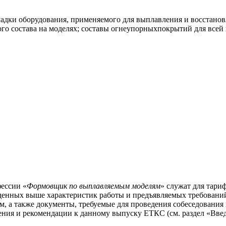
адки оборудования, применяемого для выплавления и восстанов
ого состава на моделях; составы огнеупорныхпокрытий для все
ессии «
Формовщик по выплавляемым моделям
» служат для тари
еденных выше характеристик работы и предъявляемых требовани
а также документы, требуемые для проведения собеседования и
ния и рекомендации к данному выпуску ЕТКС (см. раздел «Введ