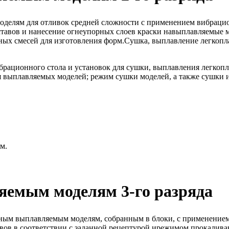
оделям для отливок средней сложности с применением вибрацио
составов и нанесение огнеупорных слоев краски навыплавляемы
ных смесей для изготовления форм.Сушка, выплавление легкоп
брационного стола и установок для сушки, выплавления легкоп
 выплавляемых моделей; режим сушки моделей, а также сушки 
м.
яемым моделям 3-го разряда
ным выплавляемым моделям, собранным в блоки, с применением
вов в соответствии с заданной рецептурой ирежимом прокалив