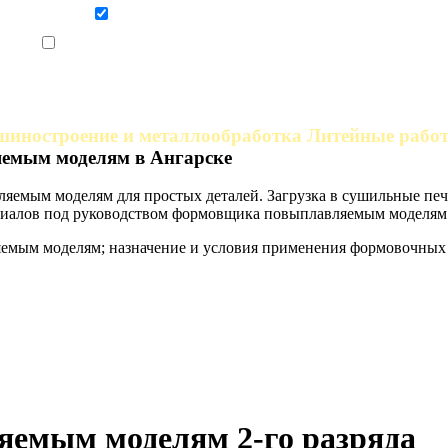
Даю согласие на обработку персональных данных
Ознакомлен, что формат обучения заочный, без отрыва от производства
шиностроение и металлообработка Литейные рабо
емым моделям в Ангарске
яемым моделям для простых деталей. Загрузка в сушильные печ
иалов под руководством формовщика повыплавляемым моделям 
емым моделям; назначение и условия применения формовочных
яемым моделям 2-го разряда