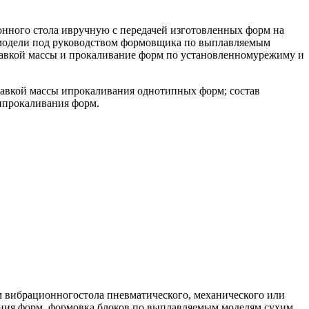
нного стола ивручную с передачей изготовленных форм на
е модели под руководством формовщика по выплавляемым
лавкой массы и прокаливание форм по установленномурежиму и
лавкой массы ипрокаливания однотипных форм; состав
ипрокаливания форм.
 вибрационногостола пневматического, механического или
ания форм, формовка блоков по выплавляемым моделям сухим