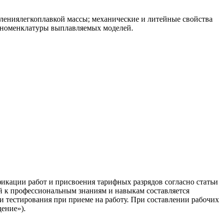
лениялегкоплавкой массы; механические и литейные свойства
й номенклатуры выплавляемых моделей.
фикации работ и присвоения тарифных разрядов согласно статьи
й к профессиональным знаниям и навыкам составляется
 тестирования при приеме на работу. При составлении рабочих
ение»).