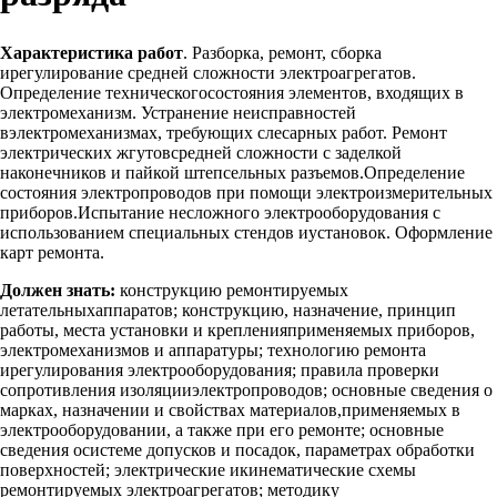
Характеристика работ
. Разборка, ремонт, сборка
ирегулирование средней сложности электроагрегатов.
Определение техническогосостояния элементов, входящих в
электромеханизм. Устранение неисправностей
вэлектромеханизмах, требующих слесарных работ. Ремонт
электрических жгутовсредней сложности с заделкой
наконечников и пайкой штепсельных разъемов.Определение
состояния электропроводов при помощи электроизмерительных
приборов.Испытание несложного электрооборудования с
использованием специальных стендов иустановок. Оформление
карт ремонта.
Должен знать:
конструкцию ремонтируемых
летательныхаппаратов; конструкцию, назначение, принцип
работы, места установки и крепленияприменяемых приборов,
электромеханизмов и аппаратуры; технологию ремонта
ирегулирования электрооборудования; правила проверки
сопротивления изоляцииэлектропроводов; основные сведения о
марках, назначении и свойствах материалов,применяемых в
электрооборудовании, а также при его ремонте; основные
сведения осистеме допусков и посадок, параметрах обработки
поверхностей; электрические икинематические схемы
ремонтируемых электроагрегатов; методику