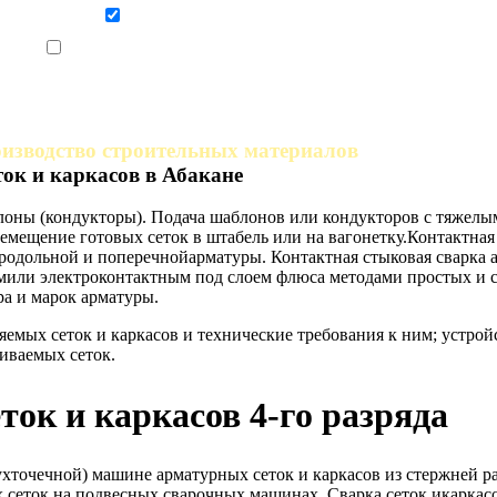
Даю согласие на обработку персональных данных
Ознакомлен, что формат обучения заочный, без отрыва от производства
оизводство строительных материалов
ок и каркасов в Абакане
блоны (кондукторы). Подача шаблонов или кондукторов с тяжел
емещение готовых сеток в штабель или на вагонетку.Контактная
 продольной и поперечнойарматуры. Контактная стыковая сварк
мили электроконтактным под слоем флюса методами простых и 
ра и марок арматуры.
ляемых сеток и каркасов и технические требования к ним; устр
иваемых сеток.
ток и каркасов 4-го разряда
вухточечной) машине арматурных сеток и каркасов из стержней
ых сеток на подвесных сварочных машинах. Сварка сеток икарка