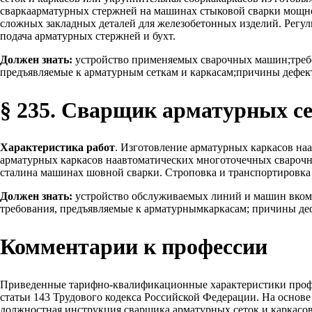
сваркаарматурных стержней на машинах стыковой сварки мощн
сложных закладных деталей для железобетонных изделий. Регул
подача арматурных стержней и бухт.
Должен знать:
устройство применяемых сварочных машин;требо
предъявляемые к арматурным сеткам и каркасам;причины дефект
§ 235. Сварщик арматурных се
Характеристика работ
. Изготовление арматурных каркасов на
арматурных каркасов наавтоматических многоточечных свароч
сталина машинах шовной сварки. Строповка и транспортировка 
Должен знать:
устройство обслуживаемых линий и машин вкомп
требования, предъявляемые к арматурнымкаркасам; причины деф
Комментарии к профессии
Приведенные тарифно-квалификационные характеристики проф
статьи 143 Трудового кодекса Российской Федерации. На основ
должностная инструкция сварщика арматурных сеток и каркасов,