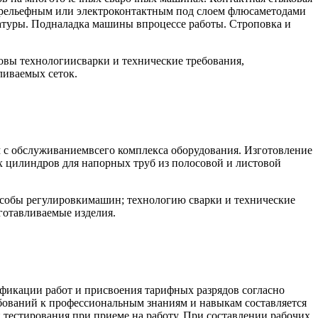
-рельефным или электроконтактным под слоем флюсаметодами
атуры. Подналадка машины впроцессе работы. Строповка и
вы технологиисварки и технические требования,
ливаемых сеток.
 с обслуживаниемвсего комплекса оборудования. Изготовление
 цилиндров для напорных труб из полосовой и листовой
собы регулировкимашин; технологию сварки и технические
готавливаемые изделия.
ификации работ и присвоения тарифных разрядов согласно
бований к профессиональным знаниям и навыкам составляется
 тестирования при приеме на работу. При составлении рабочих