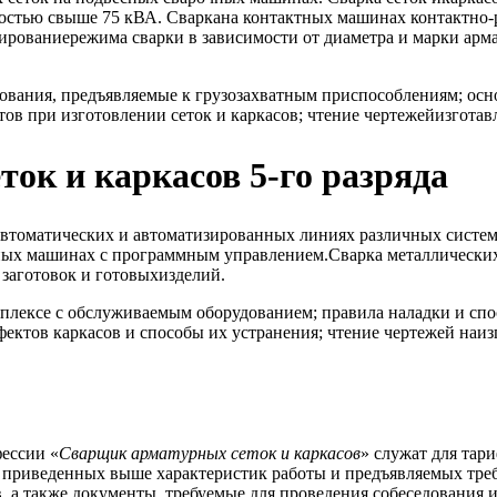
остью свыше 75 кВА. Сваркана контактных машинах контактно
ированиережима сварки в зависимости от диаметра и марки арм
вания, предъявляемые к грузозахватным приспособлениям; осно
ов при изготовлении сеток и каркасов; чтение чертежейизготав
ток и каркасов 5-го разряда
автоматических и автоматизированных линиях различных систем
ных машинах с программным управлением.Сварка металлических
заготовок и готовыхизделий.
лексе с обслуживаемым оборудованием; правила наладки и спо
ектов каркасов и способы их устранения; чтение чертежей наиз
ессии «
Сварщик арматурных сеток и каркасов
» служат для тар
е приведенных выше характеристик работы и предъявляемых тре
 а также документы, требуемые для проведения собеседования и