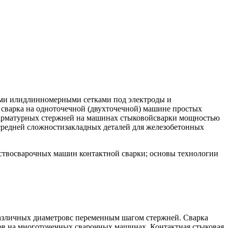
ыми илидлинномерными сетками под электроды и
 сварка на одноточечной (двухточечной) машине простых
а арматурных стержней на машинах стыковойсварки мощностью
средней сложностизакладных деталей для железобетонных
ойствосварочных машин контактной сварки; основы технологии
 различных диаметровс переменным шагом стержней. Сварка
сов на многоточечных сварочных машинах. Контактная стыковая