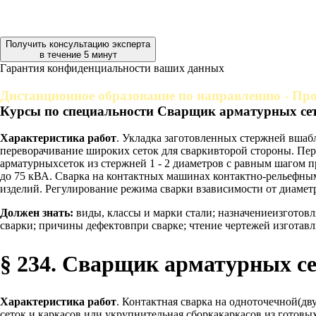
Получить консультацию эксперта
в течение 5 минут
Гарантия конфиденциальности ваших данных
Дистанционное образование по направлению - Пр
Курсы по специальности Сварщик арматурных сет
Характеристика работ
. Укладка заготовленных стержней вша
переворачивание широких сеток для сваркивторой стороны. Пер
арматурныхсеток из стержней 1 - 2 диаметров с равным шагом
до 75 кВА. Сварка на контактных машинах контактно-рельефны
изделий. Регулирование режима сварки взависимости от диамет
Должен знать:
виды, классы и марки стали; назначениеизготов
сварки; причины дефектовпри сварке; чтение чертежей изготавл
§ 234. Сварщик арматурных се
Характеристика работ
. Контактная сварка на одноточечной(д
сеток и каркасов или укрупнительная сборкакаркасов из готов