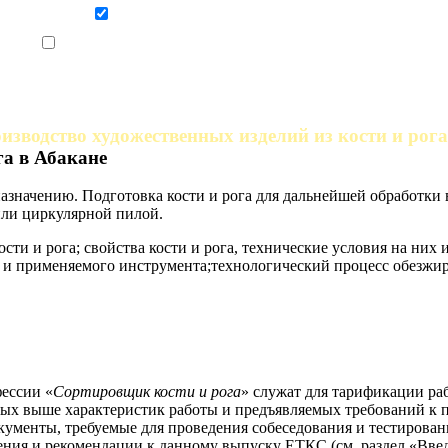
Даю согласие на обработку персональных данных
Ознакомлен, что формат обучения заочный, без отрыва от производства
зводство художественных изделий из кости и рога
а в Абакане
иназначению. Подготовка кости и рога для дальнейшей обработк
 или циркулярной пилой.
ти и рога; свойства кости и рога, технические условия на них 
и применяемого инструмента;технологический процесс обезжири
ессии «
Сортировщик кости и рога
» служат для тарификации ра
ных выше характеристик работы и предъявляемых требований к 
кументы, требуемые для проведения собеседования и тестирован
ния и рекомендации к данному выпуску ЕТКС (см. раздел «Введ