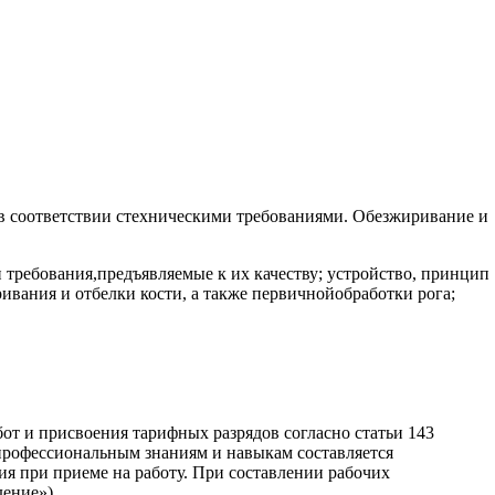
и в соответствии стехническими требованиями. Обезжиривание и
и требования,предъявляемые к их качеству; устройство, принцип
вания и отбелки кости, а также первичнойобработки рога;
бот и присвоения тарифных разрядов согласно статьи 143
профессиональным знаниям и навыкам составляется
ия при приеме на работу. При составлении рабочих
ение»).