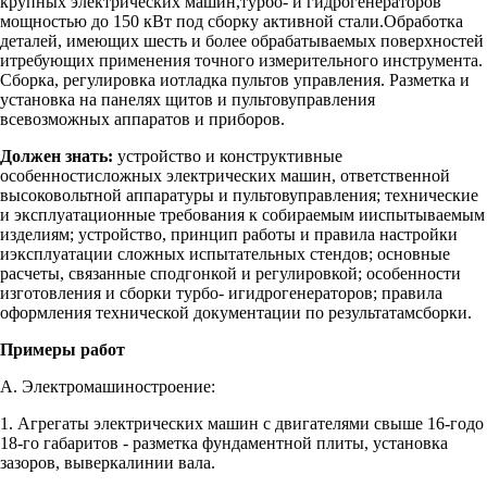
крупных электрических машин,турбо- и гидрогенераторов
мощностью до 150 кВт под сборку активной стали.Обработка
деталей, имеющих шесть и более обрабатываемых поверхностей
итребующих применения точного измерительного инструмента.
Сборка, регулировка иотладка пультов управления. Разметка и
установка на панелях щитов и пультовуправления
всевозможных аппаратов и приборов.
Должен знать:
устройство и конструктивные
особенностисложных электрических машин, ответственной
высоковольтной аппаратуры и пультовуправления; технические
и эксплуатационные требования к собираемым ииспытываемым
изделиям; устройство, принцип работы и правила настройки
иэксплуатации сложных испытательных стендов; основные
расчеты, связанные сподгонкой и регулировкой; особенности
изготовления и сборки турбо- игидрогенераторов; правила
оформления технической документации по результатамсборки.
Примеры работ
А. Электромашиностроение:
1. Агрегаты электрических машин с двигателями свыше 16-годо
18-го габаритов - разметка фундаментной плиты, установка
зазоров, выверкалинии вала.