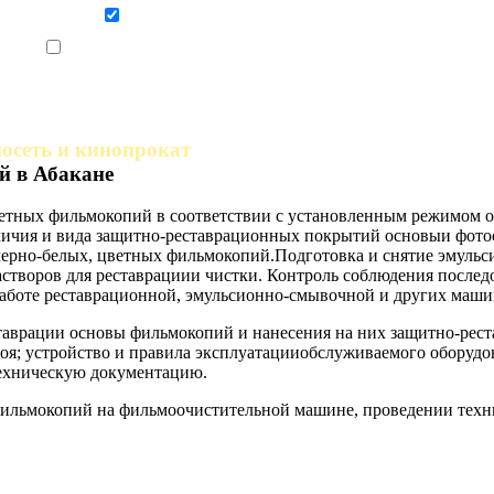
Даю согласие на обработку персональных данных
Ознакомлен, что формат обучения заочный, без отрыва от производства
осеть и кинопрокат
й в Абакане
цветных фильмокопий в соответствии с установленным режимом 
личия и вида защитно-реставрационных покрытий основыи фото
черно-белых, цветных фильмокопий.Подготовка и снятие эмуль
творов для реставрациии чистки. Контроль соблюдения послед
аботе реставрационной, эмульсионно-смывочной и других машин
таврации основы фильмокопий и нанесения на них защитно-рес
оя; устройство и правила эксплуатацииобслуживаемого оборудо
ехническую документацию.
фильмокопий на фильмоочистительной машине, проведении техни