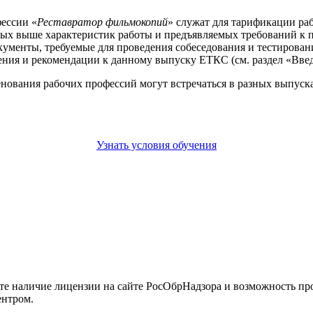
ессии «
Реставратор фильмокопий
» служат для тарификации раб
ных выше характеристик работы и предъявляемых требований к 
кументы, требуемые для проведения собеседования и тестирован
ния и рекомендации к данному выпуску ЕТКС (см. раздел «Введ
енования рабочих профессий могут встречаться в разных выпус
Узнать условия обучения
йте наличие лицензии на сайте РосОбрНадзора и возможность п
ентром.