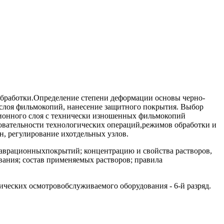
обработки.Определение степени деформации основы черно-
слоя фильмокопий, нанесение защитного покрытия. Выбор
сионного слоя с технически изношенных фильмокопий
овательности технологических операций,режимов обработки и
, регулирование ихотдельных узлов.
таврационныхпокрытий; концентрацию и свойства растворов,
вания; состав применяемых растворов; правила
ческих осмотровобслуживаемого оборудования - 6-й разряд.