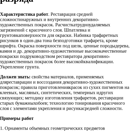
Характеристика работ
. Реставрация средней
сложностинаружных и внутренних декоративно-
художественных покрасок. Расчисткатрудноудаляемых
загрязнений с красочного слоя. Шпатлевка и
грунтовкаповерхности для окраски. Набивка трафаретных
рисунков в один-два тона безподготовки трафарета, кроме
шрифта. Окраска поверхности под шелк, ценные породыдерева,
камня и др. декоративно-художественные высококачественные
покраски подруководством реставратора декоративно-
художественных покрасок более высокойквалификации.
Укрепление грунта.
Должен знать:
свойства материалов, применяемых
дляреставрации и воссоздания декоративно-художественных
покрасок; правила приготовлениякрасок из сухих пигментов на
клеевых, масляных, синтетических, темперных идругих
связующих; методику изготовления трафаретов, реставрации
старых бумажныхобоев; технологию тонирования красочного
слоя с элементами укрепления и рисункасредней сложности.
Примеры работ
1. Орнаменты объемных геометрических предметов