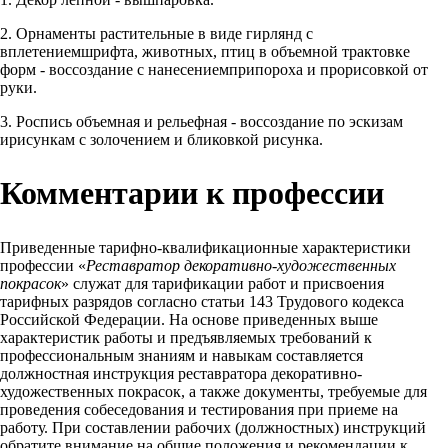
2. Орнаменты растительные в виде гирлянд с
вплетениемшрифта, животных, птиц в объемной трактовке
форм - воссоздание с нанесениемприпороха и прорисовкой от
руки.
3. Роспись объемная и рельефная - воссоздание по эскизам
ирисункам с золочением и бликовкой рисунка.
Комментарии к профессии
Приведенные тарифно-квалификационные характеристики
профессии «
Реставратор декоративно-художественных
покрасок
» служат для тарификации работ и присвоения
тарифных разрядов согласно статьи 143 Трудового кодекса
Российской Федерации. На основе приведенных выше
характеристик работы и предъявляемых требований к
профессиональным знаниям и навыкам составляется
должностная инструкция реставратора декоративно-
художественных покрасок, а также документы, требуемые для
проведения собеседования и тестирования при приеме на
работу. При составлении рабочих (должностных) инструкций
обратите внимание на общие положения и рекомендации к