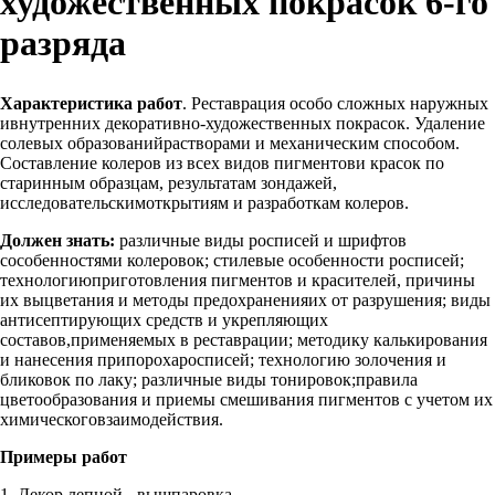
художественных покрасок 6-го
разряда
Характеристика работ
. Реставрация особо сложных наружных
ивнутренних декоративно-художественных покрасок. Удаление
солевых образованийрастворами и механическим способом.
Составление колеров из всех видов пигментови красок по
старинным образцам, результатам зондажей,
исследовательскимоткрытиям и разработкам колеров.
Должен знать:
различные виды росписей и шрифтов
сособенностями колеровок; стилевые особенности росписей;
технологиюприготовления пигментов и красителей, причины
их выцветания и методы предохраненияих от разрушения; виды
антисептирующих средств и укрепляющих
составов,применяемых в реставрации; методику калькирования
и нанесения припорохаросписей; технологию золочения и
бликовок по лаку; различные виды тонировок;правила
цветообразования и приемы смешивания пигментов с учетом их
химическоговзаимодействия.
Примеры работ
1. Декор лепной - вышпаровка.